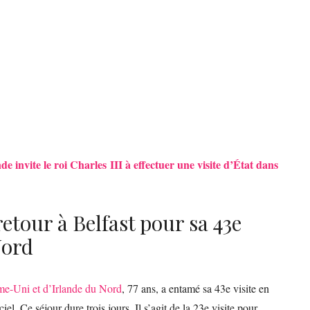
e invite le roi Charles III à effectuer une visite d’État dans
retour à Belfast pour sa 43e
Nord
me-Uni et d’Irlande du Nord
, 77 ans, a entamé sa 43e visite en
el. Ce séjour dure trois jours. Il s’agit de la 23e visite pour