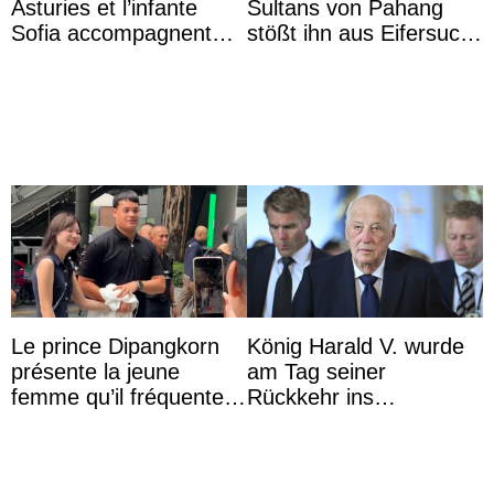
Asturies et l’infante
Sultans von Pahang
Sofia accompagnent
stößt ihn aus Eifersucht
leurs parents et la reine
auf Königin Azizah
Sofia à la récep ...
Aminah an
Le prince Dipangkorn
König Harald V. wurde
présente la jeune
am Tag seiner
femme qu’il fréquente à
Rückkehr ins
des passants médusés
Krankenhaus gebracht
dans la rue