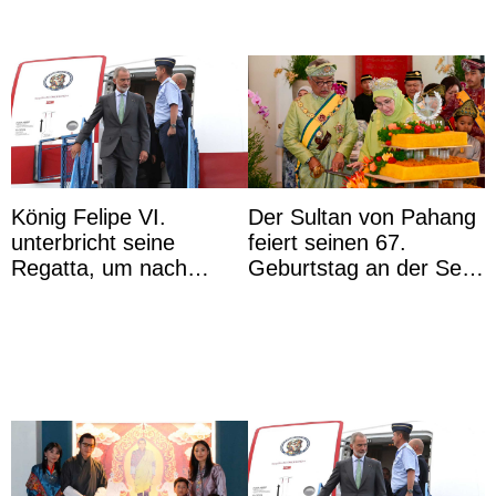
König Felipe VI.
Der Sultan von Pahang
unterbricht seine
feiert seinen 67.
Regatta, um nach
Geburtstag an der Seite
Kolumbien zu reisen
von Königin Azizah, die
das Staatsdiadem trägt