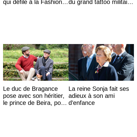
qui défile à la Fashion
du grand tattoo militaire
Week de Copenhague
d’Édimbourg
Le duc de Bragance
La reine Sonja fait ses
pose avec son héritier,
adieux à son ami
le prince de Beira, pour
d’enfance
ses 30 ans