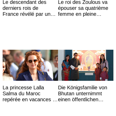
Le descendant des
Le roi des Zoulous va
derniers rois de
épouser sa quatrième
France révélé par un
femme en pleine
test ADN : découverte
polémique conjugale
d’une nouvelle branche
...
La princesse Lalla
Die Königsfamilie von
Salma du Maroc
Bhutan unternimmt
repérée en vacances à
einen öffentlichen
Capri avec les enfants
Auftritt zu Ehren des
du roi Mohammed VI
Vermächtnisses des