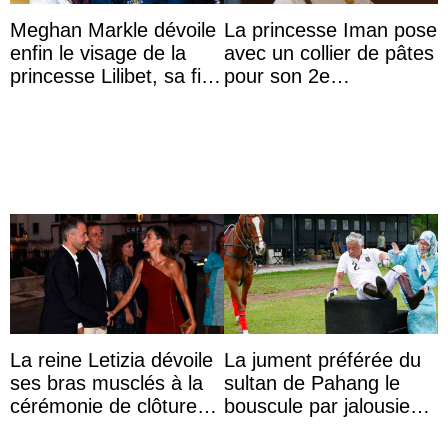
Meghan Markle dévoile
La princesse Iman pose
enfin le visage de la
avec un collier de pâtes
princesse Lilibet, sa fille
pour son 2e
de 4 ans et demi
anniversaire
La reine Letizia dévoile
La jument préférée du
ses bras musclés à la
sultan de Pahang le
cérémonie de clôture
bouscule par jalousie
du festival du film de
envers la reine Azizah