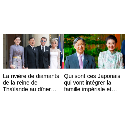
Abelardo de la Espriella
möchte Anwältin
werden
La rivière de diamants
Qui sont ces Japonais
de la reine de
qui vont intégrer la
Thaïlande au dîner
famille impériale et
d’État d’Emmanuel
l’ordre de succession
Macron en l’h ...
au trône ?