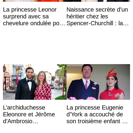
La princesse Leonor
Naissance secrète d’un
surprend avec sa
héritier chez les
chevelure ondulée pour
Spencer-Churchill : la
accompagner sa famille
marquise de Blandford
à une réception à
a accouché du ...
Majorque
L’archiduchesse
La princesse Eugenie
Eleonore et Jérôme
d’York a accouché de
d’Ambrosio
son troisième enfant et
agrandissent la famille
partage une première