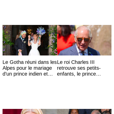
impériale d’Autriche
photo
Le Gotha réuni dans les
Le roi Charles III
Alpes pour le mariage
retrouve ses petits-
d’un prince indien et
enfants, le prince
d’une comtesse
Archie et la princesse
descendante ...
Lilibet, pour la première
...