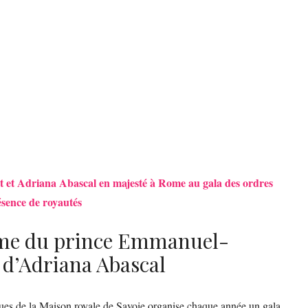
 et Adriana Abascal en majesté à Rome au gala des ordres
ésence de royautés
rme du prince Emmanuel-
t d’Adriana Abascal
es de la Maison royale de Savoie organise chaque année un gala