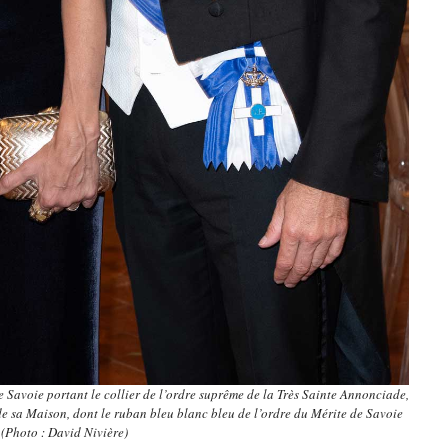
 Savoie portant le collier de l’ordre suprême de la Très Sainte Annonciade,
de sa Maison, dont le ruban bleu blanc bleu de l’ordre du Mérite de Savoie
(Photo : David Nivière)