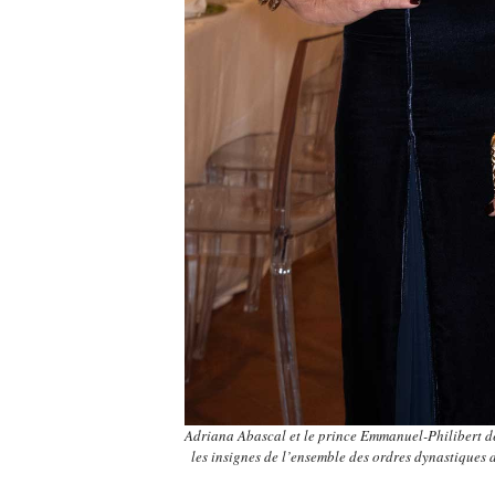
Adriana Abascal et le prince Emmanuel-Philibert de
les insignes de l’ensemble des ordres dynastiques 