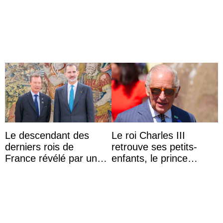
partage une première
polémique conjugale
photo
Le descendant des
Le roi Charles III
derniers rois de
retrouve ses petits-
France révélé par un
enfants, le prince
test ADN : découverte
Archie et la princesse
d’une nouvelle branche
Lilibet, pour la première
...
...