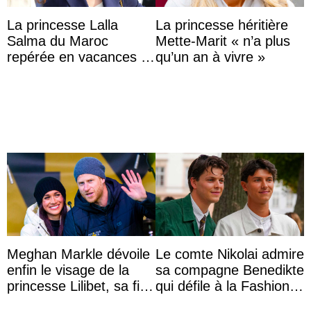
La princesse Lalla
La princesse héritière
Salma du Maroc
Mette-Marit « n’a plus
repérée en vacances à
qu’un an à vivre »
Capri avec les enfants
du roi Mohammed VI
Meghan Markle dévoile
Le comte Nikolai admire
enfin le visage de la
sa compagne Benedikte
princesse Lilibet, sa fille
qui défile à la Fashion
de 4 ans et demi
Week de Copenhague