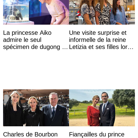
La princesse Aiko
Une visite surprise et
admire le seul
informelle de la reine
spécimen de dugong en
Letizia et ses filles lors
captivité au Japon à
de leurs vacances à
l’aquarium de Toba
Majorque
Charles de Bourbon
Fiançailles du prince