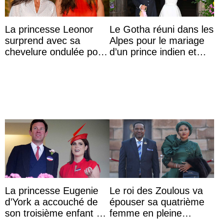
La princesse Leonor
Le Gotha réuni dans les
surprend avec sa
Alpes pour le mariage
chevelure ondulée pour
d’un prince indien et
accompagner sa famille
d’une comtesse
à une réception à
descendante ...
Majorque
La princesse Eugenie
Le roi des Zoulous va
d’York a accouché de
épouser sa quatrième
son troisième enfant et
femme en pleine