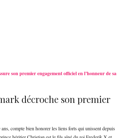
assure son premier engagement officiel en l’honneur de sa
emark décroche son premier
0 ans, compte bien honorer les liens forts qui unissent depuis
ince héritier Christian est le fils aîné du roi Frederik X et