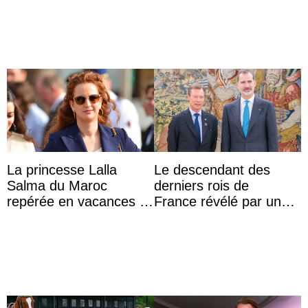
l’archiduchesse Isabel
La princesse Lalla
Le descendant des
Salma du Maroc
derniers rois de
repérée en vacances à
France révélé par un
Capri avec les enfants
test ADN : découverte
du roi Mohammed VI
d’une nouvelle branche
...