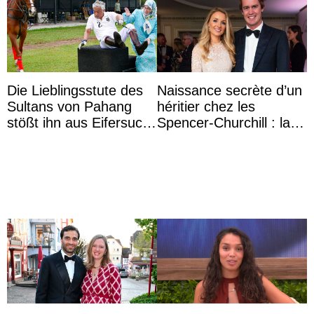
Die Lieblingsstute des
Naissance secrète d’un
Sultans von Pahang
héritier chez les
stößt ihn aus Eifersucht
Spencer-Churchill : la
auf Königin Azizah
marquise de Blandford
Aminah an
a accouché du ...