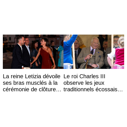
la première princesse
danoise à accom ...
La reine Letizia dévoile
Le roi Charles III
ses bras musclés à la
observe les jeux
cérémonie de clôture
traditionnels écossais
du festival du film de
en buvant un scotch
Majorque