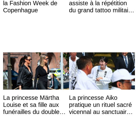
la Fashion Week de
assiste à la répétition
Copenhague
du grand tattoo militaire
d’Édimbourg
La princesse Märtha
La princesse Aiko
Louise et sa fille aux
pratique un rituel sacré
funérailles du double
vicennal au sanctuaire
champion olympique
d’Ise
Olaf Tufte