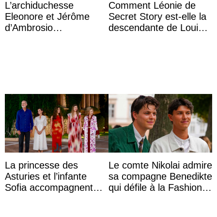
L’archiduchesse
Comment Léonie de
Eleonore et Jérôme
Secret Story est-elle la
d’Ambrosio
descendante de Louis
agrandissent la famille
XV ?
impériale d’Autriche
La princesse des
Le comte Nikolai admire
Asturies et l’infante
sa compagne Benedikte
Sofia accompagnent
qui défile à la Fashion
leurs parents et la reine
Week de Copenhague
Sofia à la récep ...