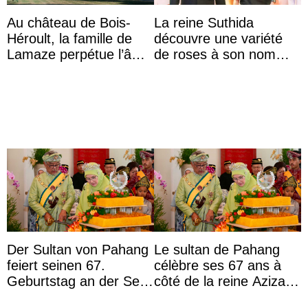
Au château de Bois-
La reine Suthida
Héroult, la famille de
découvre une variété
Lamaze perpétue l’âme
de roses à son nom
d’une demeure
lors d’une sortie avec le
historique
roi de Thaïlande
Der Sultan von Pahang
Le sultan de Pahang
feiert seinen 67.
célèbre ses 67 ans à
Geburtstag an der Seite
côté de la reine Azizah
von Königin Azizah, die
qui porte le diadème