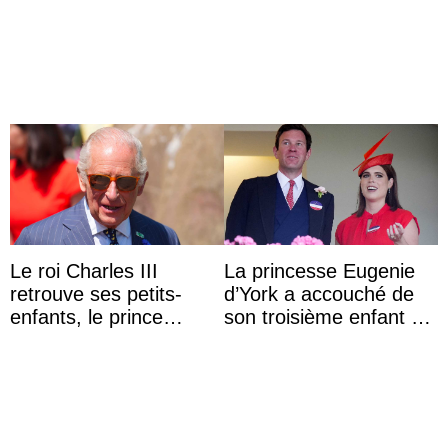
accompagner sa famille
d’une comtesse
à une réception à
descendante ...
Majorque
Le roi Charles III
La princesse Eugenie
retrouve ses petits-
d’York a accouché de
enfants, le prince
son troisième enfant et
Archie et la princesse
partage une première
Lilibet, pour la première
photo
...