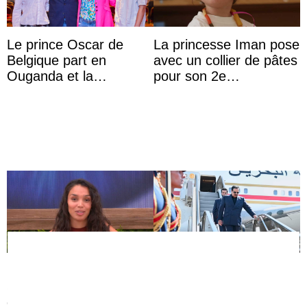
Le prince Oscar de
La princesse Iman pose
Belgique part en
avec un collier de pâtes
Ouganda et la
pour son 2e
princesse Joséphine
anniversaire
veut devenir avocate
Comment Léonie de
Le président égyptien
Secret Story est-elle la
reçoit le roi Hamad de
descendante de Louis
Bahreïn à New Alamein