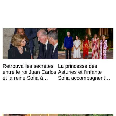
Vermächtnisses des
Majorque
ehemal ...
Retrouvailles secrètes
La princesse des
entre le roi Juan Carlos
Asturies et l’infante
et la reine Sofia à
Sofia accompagnent
Majorque le temps d’un
leurs parents et la reine
dîner ave ...
Sofia à la récep ...