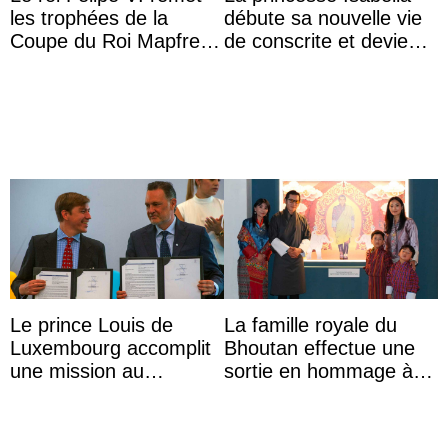
les trophées de la
débute sa nouvelle vie
Coupe du Roi Mapfre à
de conscrite et devient
Majorque
la première princesse
danoise à accom ...
Le prince Louis de
La famille royale du
Luxembourg accomplit
Bhoutan effectue une
une mission au
sortie en hommage à
Mexique pour réduire
l’héritage de l’ancien
les inégalités d’apprent
Roi
...