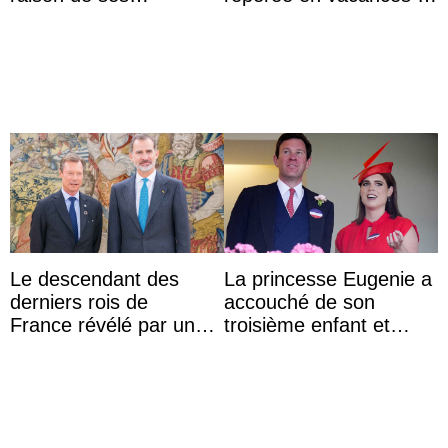
agissements
Capri avec les enfants
inappropriés
du roi Mohammed VI
Le descendant des
La princesse Eugenie a
derniers rois de
accouché de son
France révélé par un
troisième enfant et
test ADN : découverte
partage une première
d’une nouvelle branche
photo
...