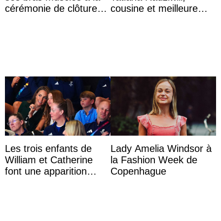
cérémonie de clôture
cousine et meilleure
du festival du film de
amie de la reine Sofia
Majorque
d’Espagne
Les trois enfants de
Lady Amelia Windsor à
William et Catherine
la Fashion Week de
font une apparition
Copenhague
surprise aux
Commonwealth Games