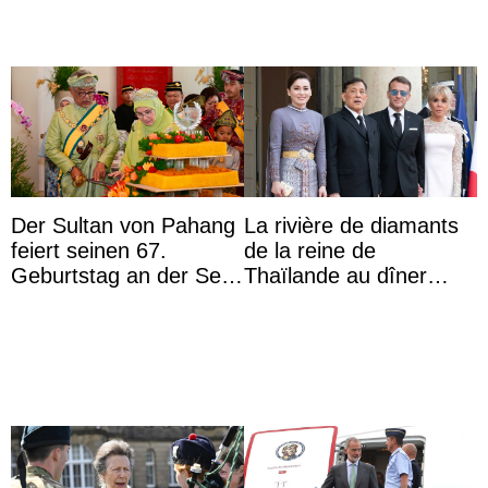
Der Sultan von Pahang
La rivière de diamants
feiert seinen 67.
de la reine de
Geburtstag an der Seite
Thaïlande au dîner
von Königin Azizah, die
d’État d’Emmanuel
das Staatsdiadem trägt
Macron en l’h ...