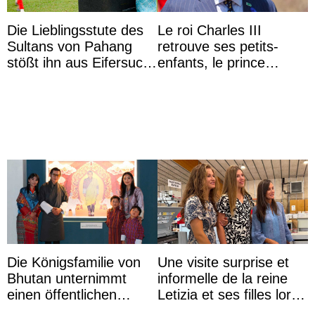
Die Lieblingsstute des
Le roi Charles III
Sultans von Pahang
retrouve ses petits-
stößt ihn aus Eifersucht
enfants, le prince
auf Königin Azizah
Archie et la princesse
Aminah an
Lilibet, pour la première
...
Die Königsfamilie von
Une visite surprise et
Bhutan unternimmt
informelle de la reine
einen öffentlichen
Letizia et ses filles lors
Auftritt zu Ehren des
de leurs vacances à