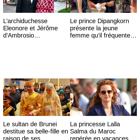
L’archiduchesse
Le prince Dipangkorn
Eleonore et Jérôme
présente la jeune
d’Ambrosio
femme qu’il fréquente à
agrandissent la famille
des passants médusés
impériale d’Autriche
dans la rue
Le sultan de Brunei
La princesse Lalla
destitue sa belle-fille en
Salma du Maroc
raison de ses
repérée en vacances à