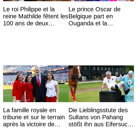
Le roi Philippe et la
Le prince Oscar de
reine Mathilde fêtent les
Belgique part en
100 ans de deux
Ouganda et la
comédiens célèbres
princesse Joséphine
veut devenir avocate
La famille royale en
Die Lieblingsstute des
tribune et sur le terrain
Sultans von Pahang
après la victoire de
stößt ihn aus Eifersucht
l’Espagne à la Coupe
auf Königin Azizah