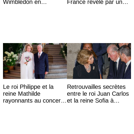
Wimbledon en
France révélé par un
présence de sa famille
test ADN : découverte
d’une nouvelle branche
...
Le roi Philippe et la
Retrouvailles secrètes
reine Mathilde
entre le roi Juan Carlos
rayonnants au concert
et la reine Sofia à
de prélude de la fête
Majorque le temps d’un
nationale avec la
dîner ave ...
princes ...