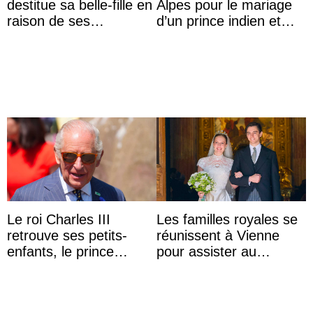
destitue sa belle-fille en
Alpes pour le mariage
raison de ses
d’un prince indien et
agissements
d’une comtesse
inappropriés
descendante ...
Le roi Charles III
Les familles royales se
retrouve ses petits-
réunissent à Vienne
enfants, le prince
pour assister au
Archie et la princesse
mariage de
Lilibet, pour la première
l’archiduchesse Isabel
...