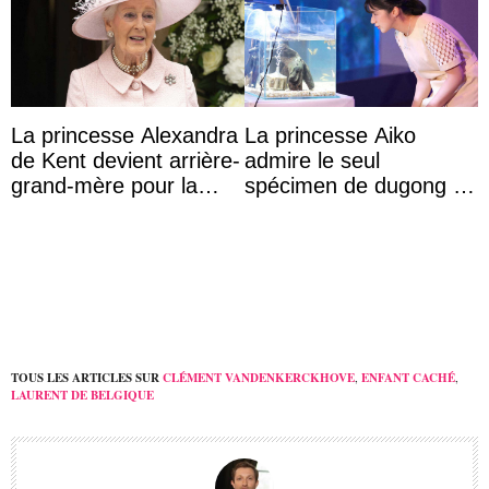
La princesse Alexandra
La princesse Aiko
de Kent devient arrière-
admire le seul
grand-mère pour la
spécimen de dugong en
première fois
captivité au Japon à
l’aquarium de Toba
TOUS LES ARTICLES SUR
CLÉMENT VANDENKERCKHOVE
,
ENFANT CACHÉ
,
LAURENT DE BELGIQUE