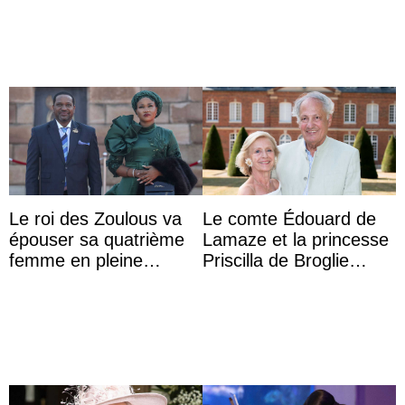
du monde de ...
Aminah an
Le roi des Zoulous va
Le comte Édouard de
épouser sa quatrième
Lamaze et la princesse
femme en pleine
Priscilla de Broglie
polémique conjugale
fêtent leurs noces d’or
au château d ...