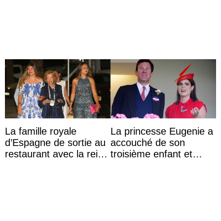
jeunes atteints d’un
universitaires à
handicap pour c ...
l’étranger
La famille royale
La princesse Eugenie a
d’Espagne de sortie au
accouché de son
restaurant avec la reine
troisième enfant et
Sofia qui vit son
partage une première
premier été sans ...
photo