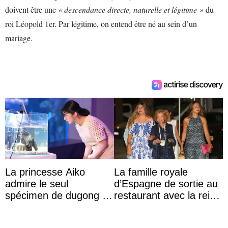
doivent être une
« descendance directe, naturelle et légitime »
du
roi Léopold 1er. Par légitime, on entend être né au sein d’un
mariage.
La princesse Aiko
La famille royale
admire le seul
d’Espagne de sortie au
spécimen de dugong en
restaurant avec la reine
captivité au Japon à
Sofia qui vit son
l’aquarium de Toba
premier été sans ...