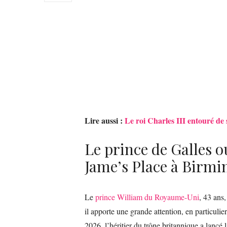
Lire aussi :
Le roi Charles III entouré de 
Le prince de Galles o
Jame’s Place à Birm
Le
prince William du Royaume-Uni
, 43 ans,
il apporte une grande attention, en particulie
2026, l’héritier du trône britannique a lancé 