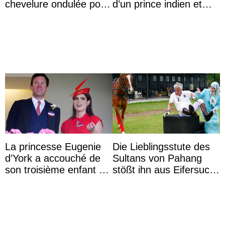
chevelure ondulée pour
d’un prince indien et
accompagner sa famille
d’une comtesse
à une réception à
descendante ...
Majorque
La princesse Eugenie
Die Lieblingsstute des
d’York a accouché de
Sultans von Pahang
son troisième enfant et
stößt ihn aus Eifersucht
partage une première
auf Königin Azizah
photo
Aminah an