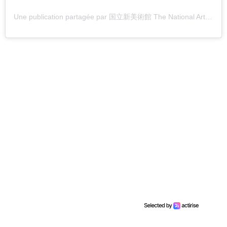
Une publication partagée par 国立新美術館 The National Art Center, Tokyo (@thenationalartcentertokyo)