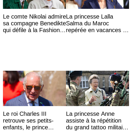
Le comte Nikolai admire
La princesse Lalla
sa compagne Benedikte
Salma du Maroc
qui défile à la Fashion
repérée en vacances à
Week de Copenhague
Capri avec les enfants
du roi Mohammed VI
Le roi Charles III
La princesse Anne
retrouve ses petits-
assiste à la répétition
enfants, le prince
du grand tattoo militaire