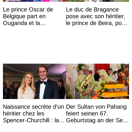
Le prince Oscar de
Le duc de Bragance
Belgique part en
pose avec son héritier,
Ouganda et la
le prince de Beira, pour
princesse Joséphine
ses 30 ans
veut devenir avocate
Naissance secrète d’un
Der Sultan von Pahang
héritier chez les
feiert seinen 67.
Spencer-Churchill : la
Geburtstag an der Seite
marquise de Blandford
von Königin Azizah, die