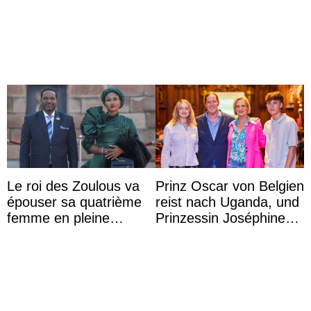
Archie et la princesse
d’Édimbourg
Lilibet, pour la première
...
Le roi des Zoulous va
Prinz Oscar von Belgien
épouser sa quatrième
reist nach Uganda, und
femme en pleine
Prinzessin Joséphine
polémique conjugale
möchte Anwältin
werden