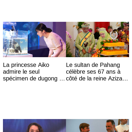
La princesse Aiko
Le sultan de Pahang
admire le seul
célèbre ses 67 ans à
spécimen de dugong en
côté de la reine Azizah
captivité au Japon à
qui porte le diadème
l’aquarium de Toba
d’État