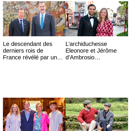
Le descendant des
L’archiduchesse
derniers rois de
Eleonore et Jérôme
France révélé par un
d’Ambrosio
test ADN : découverte
agrandissent la famille
d’une nouvelle branche
impériale d’Autriche
...