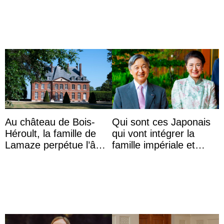
a accouché du ...
das Staatsdiadem trägt
Au château de Bois-
Qui sont ces Japonais
Héroult, la famille de
qui vont intégrer la
Lamaze perpétue l’âme
famille impériale et
d’une demeure
l’ordre de succession
historique
au trône ?