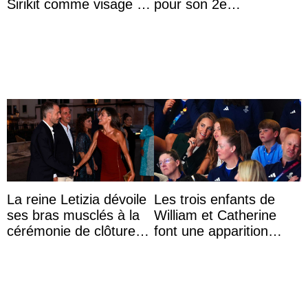
Sirikit comme visage de
pour son 2e
la Journée des femmes
anniversaire
thaïlandaises
La reine Letizia dévoile
Les trois enfants de
ses bras musclés à la
William et Catherine
cérémonie de clôture
font une apparition
du festival du film de
surprise aux
Majorque
Commonwealth Games