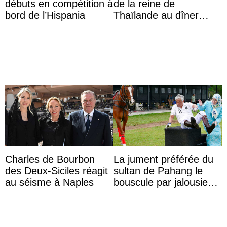
débuts en compétition à
de la reine de
bord de l’Hispania
Thaïlande au dîner
d’État d’Emmanuel
Macron en l’h ...
Charles de Bourbon
La jument préférée du
des Deux-Siciles réagit
sultan de Pahang le
au séisme à Naples
bouscule par jalousie
envers la reine Azizah
Aminah