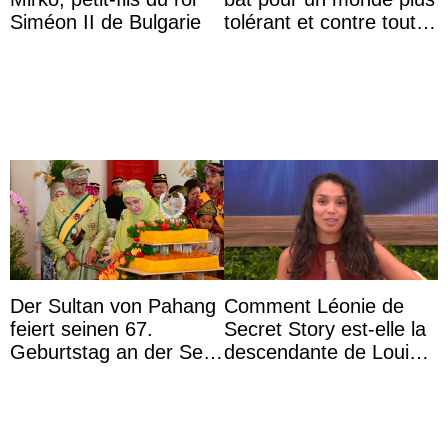
Siméon II de Bulgarie
tolérant et contre toute
forme d’exclusion
Der Sultan von Pahang
Comment Léonie de
feiert seinen 67.
Secret Story est-elle la
Geburtstag an der Seite
descendante de Louis
von Königin Azizah, die
XV ?
das Staatsdiadem trägt