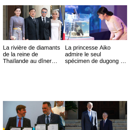
La rivière de diamants
La princesse Aiko
de la reine de
admire le seul
Thaïlande au dîner
spécimen de dugong en
d’État d’Emmanuel
captivité au Japon à
Macron en l’h ...
l’aquarium de Toba