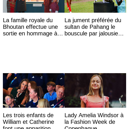
La famille royale du
La jument préférée du
Bhoutan effectue une
sultan de Pahang le
sortie en hommage à
bouscule par jalousie
l’héritage de l’ancien
envers la reine Azizah
Roi
Aminah
Les trois enfants de
Lady Amelia Windsor à
William et Catherine
la Fashion Week de
font une apparition
Copenhague