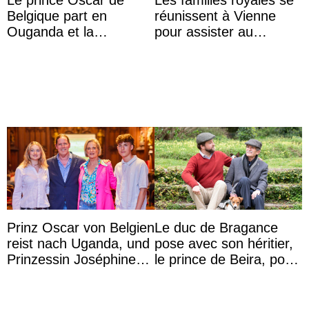
Le prince Oscar de
Les familles royales se
Belgique part en
réunissent à Vienne
Ouganda et la
pour assister au
princesse Joséphine
mariage de
veut devenir avocate
l’archiduchesse Isabel
Prinz Oscar von Belgien
Le duc de Bragance
reist nach Uganda, und
pose avec son héritier,
Prinzessin Joséphine
le prince de Beira, pour
möchte Anwältin
ses 30 ans
werden