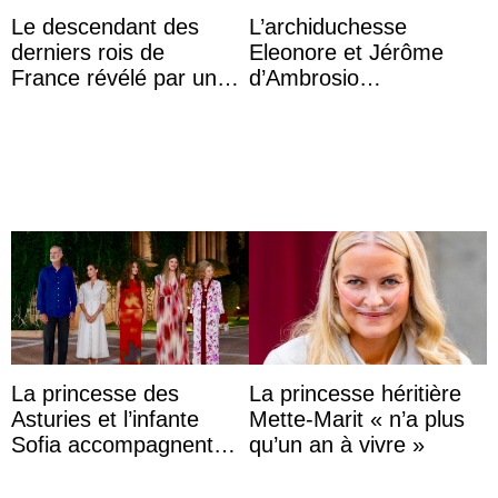
Le descendant des
L’archiduchesse
derniers rois de
Eleonore et Jérôme
France révélé par un
d’Ambrosio
test ADN : découverte
agrandissent la famille
d’une nouvelle branche
impériale d’Autriche
...
La princesse des
La princesse héritière
Asturies et l’infante
Mette-Marit « n’a plus
Sofia accompagnent
qu’un an à vivre »
leurs parents et la reine
Sofia à la récep ...