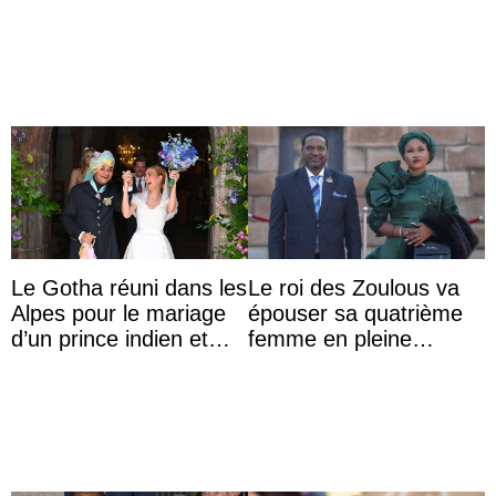
à une réception à
a accouché du ...
Majorque
Le Gotha réuni dans les
Le roi des Zoulous va
Alpes pour le mariage
épouser sa quatrième
d’un prince indien et
femme en pleine
d’une comtesse
polémique conjugale
descendante ...