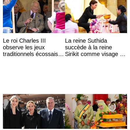
Le roi Charles III
La reine Suthida
observe les jeux
succède à la reine
traditionnels écossais
Sirikit comme visage de
en buvant un scotch
la Journée des femmes
thaïlandaises