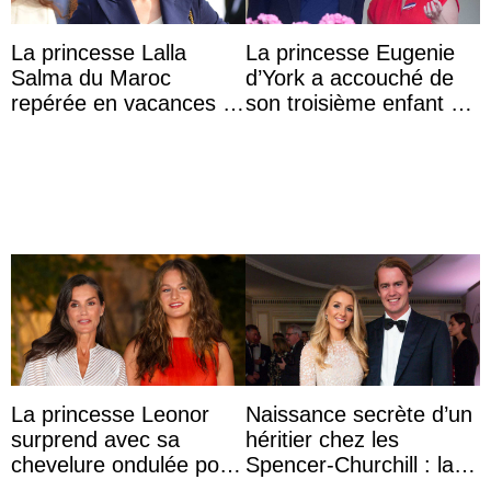
La princesse Lalla
La princesse Eugenie
Salma du Maroc
d’York a accouché de
repérée en vacances à
son troisième enfant et
Capri avec les enfants
partage une première
du roi Mohammed VI
photo
La princesse Leonor
Naissance secrète d’un
surprend avec sa
héritier chez les
chevelure ondulée pour
Spencer-Churchill : la
accompagner sa famille
marquise de Blandford