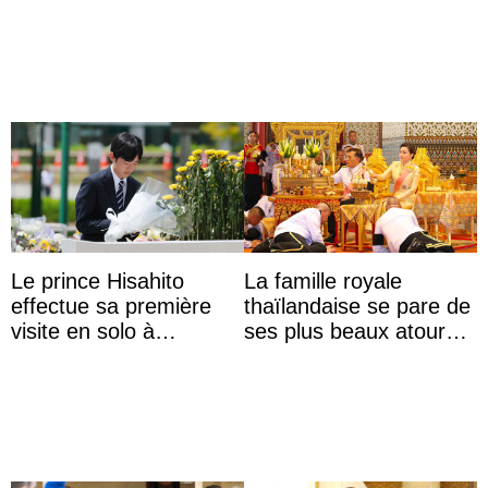
historique
Le prince Hisahito
La famille royale
effectue sa première
thaïlandaise se pare de
visite en solo à
ses plus beaux atours
Hiroshima
pour célébrer les 74
ans du roi Rama X