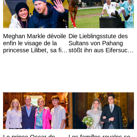
Meghan Markle dévoile
Die Lieblingsstute des
enfin le visage de la
Sultans von Pahang
princesse Lilibet, sa fille
stößt ihn aus Eifersucht
de 4 ans et demi
auf Königin Azizah
Aminah an