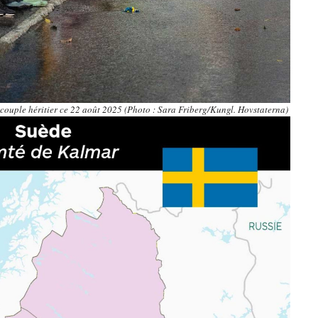
e couple héritier ce 22 août 2025 (Photo : Sara Friberg/Kungl. Hovstaterna)