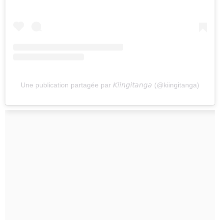
Une publication partagée par 𝘒𝘪𝘪𝘯𝘨𝘪𝘵𝘢𝘯𝘨𝘢 (@kiingitanga)