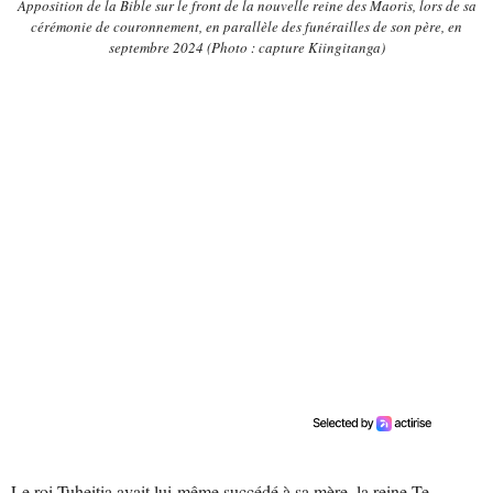
Apposition de la Bible sur le front de la nouvelle reine des Maoris, lors de sa
cérémonie de couronnement, en parallèle des funérailles de son père, en
septembre 2024 (Photo : capture Kiingitanga)
Le roi Tuheitia avait lui-même succédé à sa mère, la reine Te