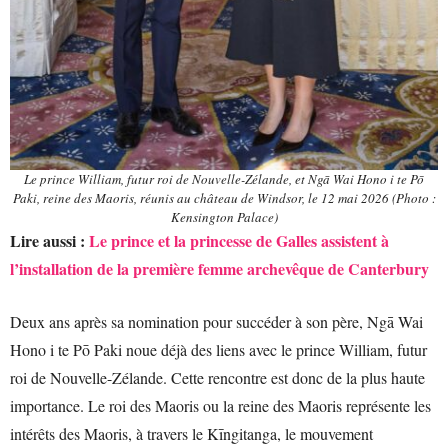
Le prince William, futur roi de Nouvelle-Zélande, et Ngā Wai Hono i te Pō
Paki, reine des Maoris, réunis au château de Windsor, le 12 mai 2026 (Photo :
Kensington Palace)
Lire aussi :
Le prince et la princesse de Galles assistent à
l’installation de la première femme archevêque de Canterbury
Deux ans après sa nomination pour succéder à son père, Ngā Wai
Hono i te Pō Paki noue déjà des liens avec le prince William, futur
roi de Nouvelle-Zélande. Cette rencontre est donc de la plus haute
importance. Le roi des Maoris ou la reine des Maoris représente les
intérêts des Maoris, à travers le Kīngitanga, le mouvement