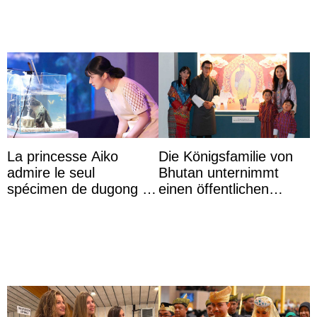
La princesse Aiko
Die Königsfamilie von
admire le seul
Bhutan unternimmt
spécimen de dugong en
einen öffentlichen
captivité au Japon à
Auftritt zu Ehren des
l’aquarium de Toba
Vermächtnisses des
ehemal ...