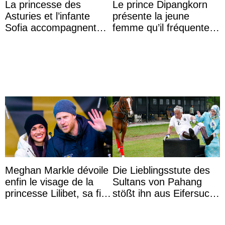
La princesse des
Le prince Dipangkorn
Asturies et l’infante
présente la jeune
Sofia accompagnent
femme qu’il fréquente à
leurs parents et la reine
des passants médusés
Sofia à la récep ...
dans la rue
Meghan Markle dévoile
Die Lieblingsstute des
enfin le visage de la
Sultans von Pahang
princesse Lilibet, sa fille
stößt ihn aus Eifersucht
de 4 ans et demi
auf Königin Azizah
Aminah an