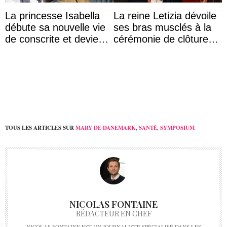
La princesse Isabella
La reine Letizia dévoile
débute sa nouvelle vie
ses bras musclés à la
de conscrite et devient
cérémonie de clôture
la première princesse
du festival du film de
danoise à accom ...
Majorque
TOUS LES ARTICLES SUR
MARY DE DANEMARK
,
SANTÉ
,
SYMPOSIUM
NICOLAS FONTAINE
RÉDACTEUR EN CHEF
NICOLAS FONTAINE EST UN JOURNALISTE SPÉCIALISÉ DANS LES