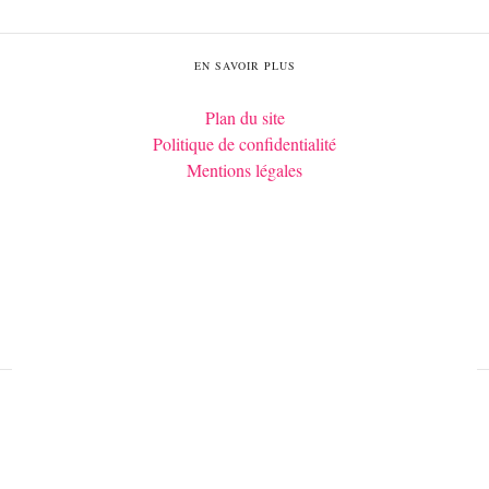
EN SAVOIR PLUS
Plan du site
Politique de confidentialité
Mentions légales
Tous droits réservés Histoires Royales, 2026 – Édité par Histoires
Royales SRL – info(at)histoiresroyales.fr