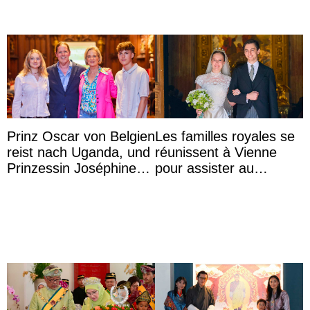
Prinz Oscar von Belgien
Les familles royales se
reist nach Uganda, und
réunissent à Vienne
Prinzessin Joséphine
pour assister au
möchte Anwältin
mariage de
werden
l’archiduchesse Isabel