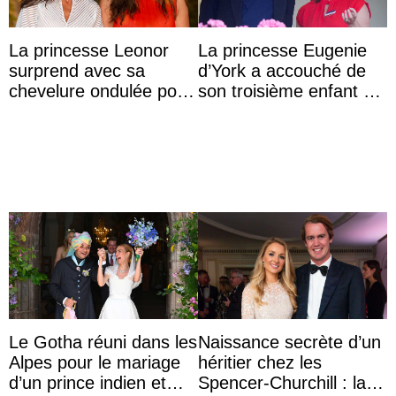
La princesse Leonor
La princesse Eugenie
surprend avec sa
d’York a accouché de
chevelure ondulée pour
son troisième enfant et
accompagner sa famille
partage une première
à une réception à
photo
Majorque
Le Gotha réuni dans les
Naissance secrète d’un
Alpes pour le mariage
héritier chez les
d’un prince indien et
Spencer-Churchill : la