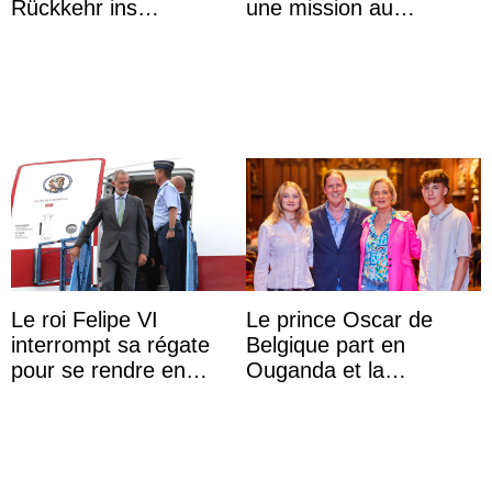
Rückkehr ins
une mission au
Krankenhaus gebracht
Mexique pour réduire
les inégalités d’apprent
...
Le roi Felipe VI
Le prince Oscar de
interrompt sa régate
Belgique part en
pour se rendre en
Ouganda et la
Colombie
princesse Joséphine
veut devenir avocate