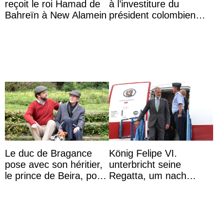
reçoit le roi Hamad de
à l’investiture du
Bahreïn à New Alamein
président colombien
Abelardo de la Espriella
Le duc de Bragance
König Felipe VI.
pose avec son héritier,
unterbricht seine
le prince de Beira, pour
Regatta, um nach
ses 30 ans
Kolumbien zu reisen