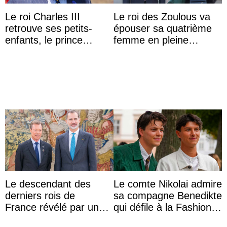
Le roi Charles III
Le roi des Zoulous va
retrouve ses petits-
épouser sa quatrième
enfants, le prince
femme en pleine
Archie et la princesse
polémique conjugale
Lilibet, pour la première
...
Le descendant des
Le comte Nikolai admire
derniers rois de
sa compagne Benedikte
France révélé par un
qui défile à la Fashion
test ADN : découverte
Week de Copenhague