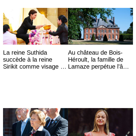
La reine Suthida
Au château de Bois-
succède à la reine
Héroult, la famille de
Sirikit comme visage de
Lamaze perpétue l’âme
la Journée des femmes
d’une demeure
thaïlandaises
historique