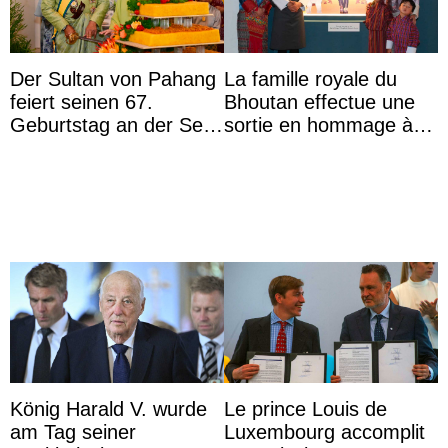
Der Sultan von Pahang
La famille royale du
feiert seinen 67.
Bhoutan effectue une
Geburtstag an der Seite
sortie en hommage à
von Königin Azizah, die
l’héritage de l’ancien
das Staatsdiadem trägt
Roi
König Harald V. wurde
Le prince Louis de
am Tag seiner
Luxembourg accomplit