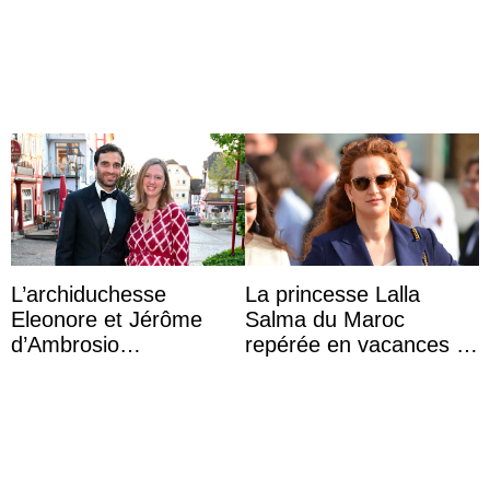
d’une comtesse
marquise de Blandford
descendante ...
a accouché du ...
L’archiduchesse
La princesse Lalla
Eleonore et Jérôme
Salma du Maroc
d’Ambrosio
repérée en vacances à
agrandissent la famille
Capri avec les enfants
impériale d’Autriche
du roi Mohammed VI