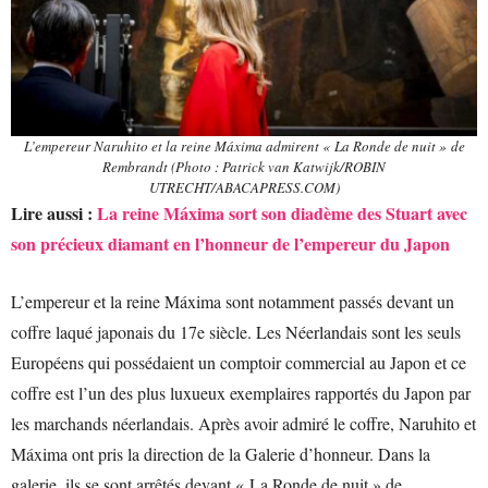
L’empereur Naruhito et la reine Máxima admirent « La Ronde de nuit » de
Rembrandt (Photo : Patrick van Katwijk/ROBIN
UTRECHT/ABACAPRESS.COM)
Lire aussi :
La reine Máxima sort son diadème des Stuart avec
son précieux diamant en l’honneur de l’empereur du Japon
L’empereur et la reine Máxima sont notamment passés devant un
coffre laqué japonais du 17e siècle. Les Néerlandais sont les seuls
Européens qui possédaient un comptoir commercial au Japon et ce
coffre est l’un des plus luxueux exemplaires rapportés du Japon par
les marchands néerlandais. Après avoir admiré le coffre, Naruhito et
Máxima ont pris la direction de la Galerie d’honneur. Dans la
galerie, ils se sont arrêtés devant « La Ronde de nuit » de