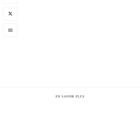
EN SAVOIR PLUS
Plan du site
Politique de confidentialité
Mentions légales