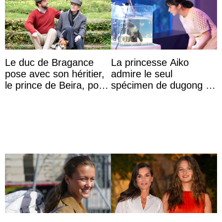
Le duc de Bragance
La princesse Aiko
pose avec son héritier,
admire le seul
le prince de Beira, pour
spécimen de dugong en
ses 30 ans
captivité au Japon à
l’aquarium de Toba