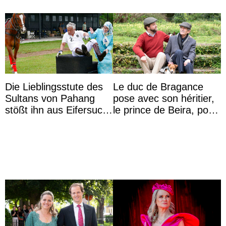
Die Lieblingsstute des
Le duc de Bragance
Sultans von Pahang
pose avec son héritier,
stößt ihn aus Eifersucht
le prince de Beira, pour
auf Königin Azizah
ses 30 ans
Aminah an