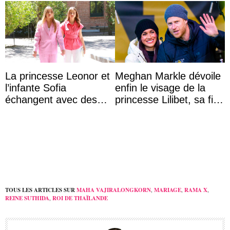
La princesse Leonor et
Meghan Markle dévoile
l’infante Sofia
enfin le visage de la
échangent avec des
princesse Lilibet, sa fille
jeunes atteints d’un
de 4 ans et demi
handicap pour c ...
TOUS LES ARTICLES SUR
MAHA VAJIRALONGKORN
,
MARIAGE
,
RAMA X
,
REINE SUTHIDA
,
ROI DE THAÏLANDE