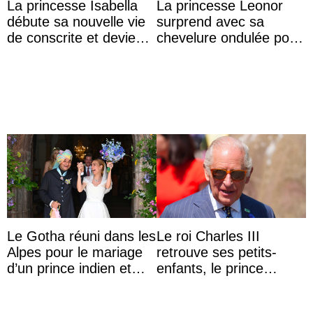
La princesse Isabella
La princesse Leonor
débute sa nouvelle vie
surprend avec sa
de conscrite et devient
chevelure ondulée pour
la première princesse
accompagner sa famille
danoise à accom ...
à une réception à
Majorque
Le Gotha réuni dans les
Le roi Charles III
Alpes pour le mariage
retrouve ses petits-
d’un prince indien et
enfants, le prince
d’une comtesse
Archie et la princesse
descendante ...
Lilibet, pour la première