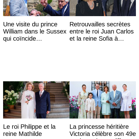
Une visite du prince
Retrouvailles secrètes
William dans le Sussex
entre le roi Juan Carlos
qui coïncide
et la reine Sofia à
étrangement avec le
Majorque le temps d’un
retour du prince Harry
dîner ave ...
en Ang ...
Le roi Philippe et la
La princesse héritière
reine Mathilde
Victoria célèbre son 49e