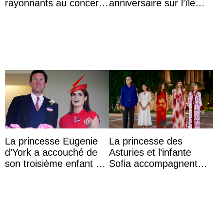
rayonnants au concert
anniversaire sur l’île
de prélude de la fête
d’Öland avec sa famille
nationale avec la
princes ...
La princesse Eugenie
La princesse des
d’York a accouché de
Asturies et l’infante
son troisième enfant et
Sofia accompagnent
partage une première
leurs parents et la reine
photo
Sofia à la récep ...