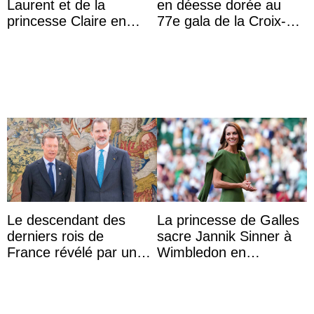
Laurent et de la
en déesse dorée au
princesse Claire en
77e gala de la Croix-
chaleureux
Rouge monégasque
représentants de la
famille royale ...
Le descendant des
La princesse de Galles
derniers rois de
sacre Jannik Sinner à
France révélé par un
Wimbledon en
test ADN : découverte
présence de sa famille
d’une nouvelle branche
...