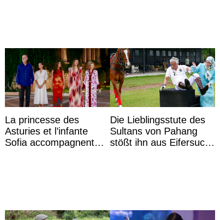
l’aquarium de Toba
photo
La princesse des
Die Lieblingsstute des
Asturies et l’infante
Sultans von Pahang
Sofia accompagnent
stößt ihn aus Eifersucht
leurs parents et la reine
auf Königin Azizah
Sofia à la récep ...
Aminah an