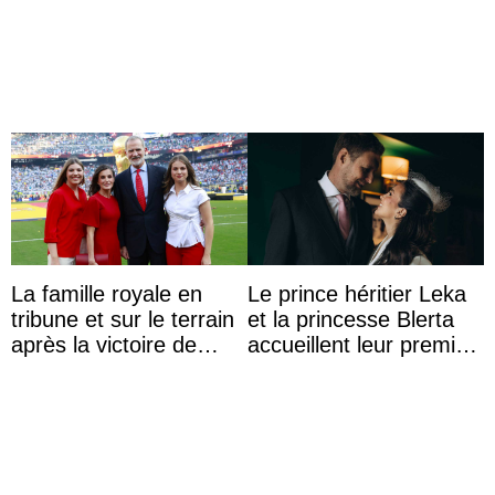
population lors de la
temporel à la
fête nationale
cérémonie d’ouvertu ...
La famille royale en
Le prince héritier Leka
tribune et sur le terrain
et la princesse Blerta
après la victoire de
accueillent leur premier
l’Espagne à la Coupe
petit prince et dévoilent
du monde de ...
son prénom