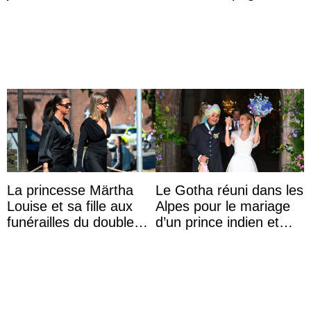
leurs parents et la reine
Sofia à la récep ...
La princesse Märtha
Le Gotha réuni dans les
Louise et sa fille aux
Alpes pour le mariage
funérailles du double
d’un prince indien et
champion olympique
d’une comtesse
Olaf Tufte
descendante ...