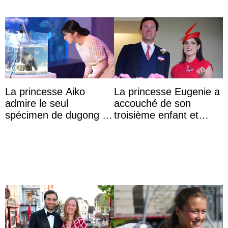
La princesse Aiko
La princesse Eugenie a
admire le seul
accouché de son
spécimen de dugong en
troisième enfant et
captivité au Japon à
partage une première
l’aquarium de Toba
photo