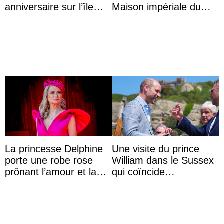
anniversaire sur l’île
Maison impériale du
d’Öland avec sa famille
Brésil à son mariage
La princesse Delphine
Une visite du prince
porte une robe rose
William dans le Sussex
prônant l’amour et la
qui coïncide
tolérance à la fête
étrangement avec le
nationale
retour du prince Harry
en Ang ...