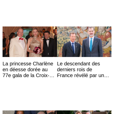
représentants de la
famille royale ...
La princesse Charlène
Le descendant des
en déesse dorée au
derniers rois de
77e gala de la Croix-
France révélé par un
Rouge monégasque
test ADN : découverte
d’une nouvelle branche
...