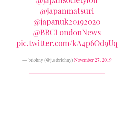
@japanmatsuri
@japanuk20192020
@BBCLondonNews
pic.twitter.com/kA4p6Od9Uq
— briohny (@justbriohny)
November 27, 2019