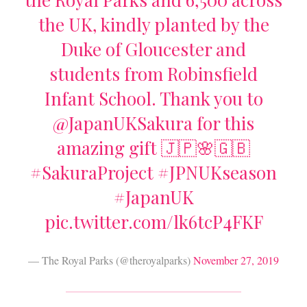
the UK, kindly planted by the
Duke of Gloucester and
students from Robinsfield
Infant School. Thank you to
@JapanUKSakura
for this
amazing gift 🇯🇵🌸🇬🇧
#SakuraProject
#JPNUKseason
#JapanUK
pic.twitter.com/lk6tcP4FKF
— The Royal Parks (@theroyalparks)
November 27, 2019