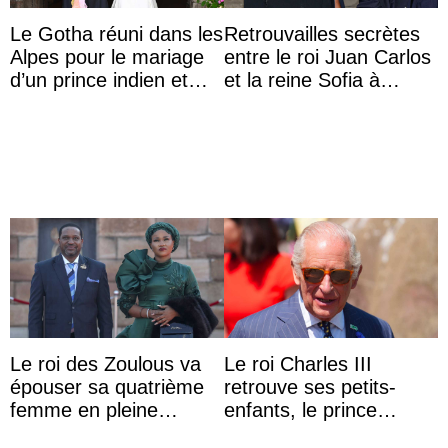
Le Gotha réuni dans les
Retrouvailles secrètes
Alpes pour le mariage
entre le roi Juan Carlos
d’un prince indien et
et la reine Sofia à
d’une comtesse
Majorque le temps d’un
descendante ...
dîner ave ...
Le roi des Zoulous va
Le roi Charles III
épouser sa quatrième
retrouve ses petits-
femme en pleine
enfants, le prince
polémique conjugale
Archie et la princesse