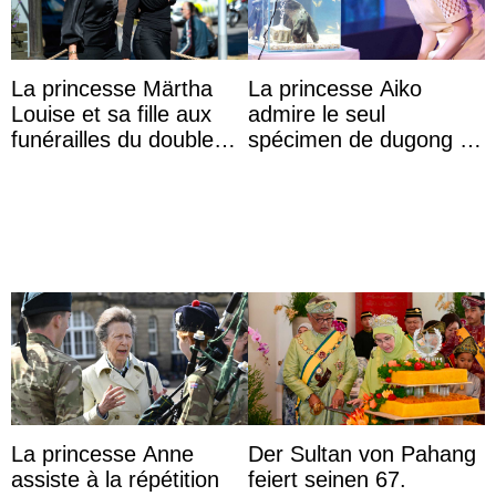
La princesse Märtha
La princesse Aiko
Louise et sa fille aux
admire le seul
funérailles du double
spécimen de dugong en
champion olympique
captivité au Japon à
Olaf Tufte
l’aquarium de Toba
La princesse Anne
Der Sultan von Pahang
assiste à la répétition
feiert seinen 67.