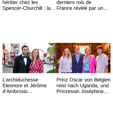
héritier chez les
derniers rois de
Spencer-Churchill : la
France révélé par un
marquise de Blandford
test ADN : découverte
a accouché du ...
d’une nouvelle branche
...
L’archiduchesse
Prinz Oscar von Belgien
Eleonore et Jérôme
reist nach Uganda, und
d’Ambrosio
Prinzessin Joséphine
agrandissent la famille
möchte Anwältin
impériale d’Autriche
werden