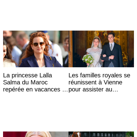
Lilibet, pour la première
...
La princesse Lalla
Les familles royales se
Salma du Maroc
réunissent à Vienne
repérée en vacances à
pour assister au
Capri avec les enfants
mariage de
du roi Mohammed VI
l’archiduchesse Isabel