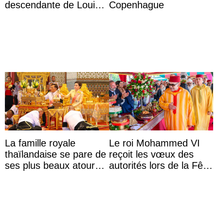
descendante de Louis
Copenhague
XV ?
La famille royale
Le roi Mohammed VI
thaïlandaise se pare de
reçoit les vœux des
ses plus beaux atours
autorités lors de la Fête
pour célébrer les 74
du Trône
ans du roi Rama X