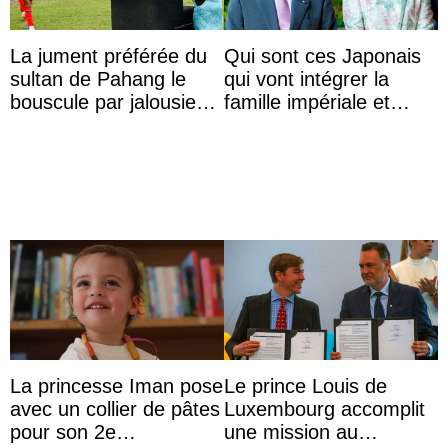
La jument préférée du
Qui sont ces Japonais
sultan de Pahang le
qui vont intégrer la
bouscule par jalousie
famille impériale et
envers la reine Azizah
l’ordre de succession
Aminah
au trône ?
La princesse Iman pose
Le prince Louis de
avec un collier de pâtes
Luxembourg accomplit
pour son 2e
une mission au