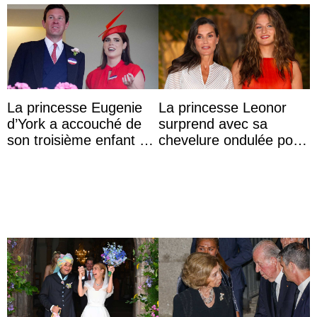
La princesse Eugenie
La princesse Leonor
d’York a accouché de
surprend avec sa
son troisième enfant et
chevelure ondulée pour
partage une première
accompagner sa famille
photo
à une réception à
Majorque