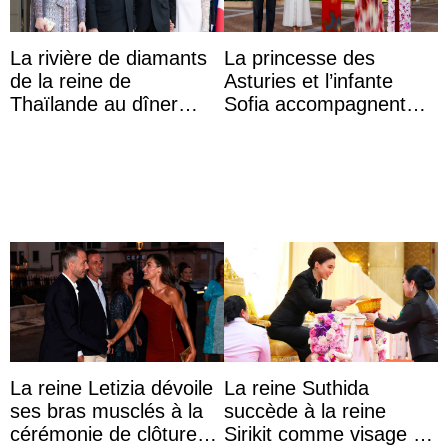
La rivière de diamants
La princesse des
de la reine de
Asturies et l’infante
Thaïlande au dîner
Sofia accompagnent
d’État d’Emmanuel
leurs parents et la reine
Macron en l’h ...
Sofia à la récep ...
La reine Letizia dévoile
La reine Suthida
ses bras musclés à la
succède à la reine
cérémonie de clôture
Sirikit comme visage de