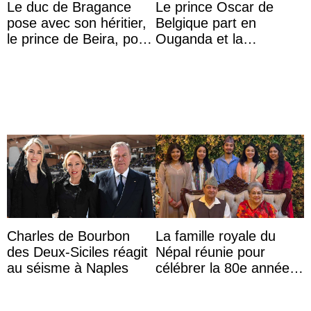
Le duc de Bragance
Le prince Oscar de
pose avec son héritier,
Belgique part en
le prince de Beira, pour
Ouganda et la
ses 30 ans
princesse Joséphine
veut devenir avocate
Charles de Bourbon
La famille royale du
des Deux-Siciles réagit
Népal réunie pour
au séisme à Naples
célébrer la 80e année
du roi Gyanendra