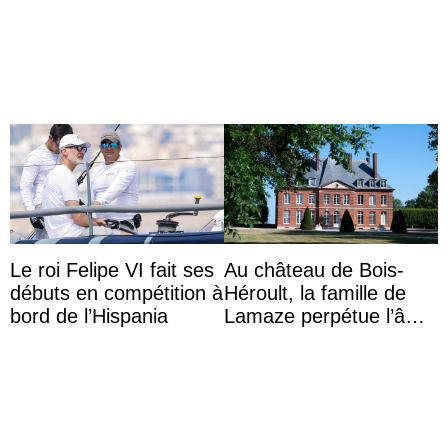
du festival du film de
la Journée des femmes
Majorque
thaïlandaises
Le roi Felipe VI fait ses
Au château de Bois-
débuts en compétition à
Héroult, la famille de
bord de l’Hispania
Lamaze perpétue l’âme
d’une demeure
historique