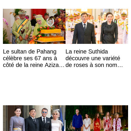
Le sultan de Pahang
La reine Suthida
célèbre ses 67 ans à
découvre une variété
côté de la reine Azizah
de roses à son nom
qui porte le diadème
lors d’une sortie avec le
d’État
roi de Thaïlande