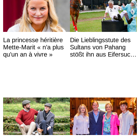
La princesse héritière
Die Lieblingsstute des
Mette-Marit « n’a plus
Sultans von Pahang
qu’un an à vivre »
stößt ihn aus Eifersucht
auf Königin Azizah
Aminah an