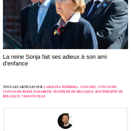
La reine Sonja fait ses adieux à son ami
d’enfance
TOUS LES ARTICLES SUR
CAROLINA HERRERA
,
CONCERT
,
CONCOURS
,
CONCOURS REINE ELISABETH
,
MATHILDE DE BELGIQUE
,
ROI PHILIPPE DE
BELGIQUE
,
VIOLONCELLE