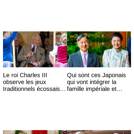
das Staatsdiadem trägt
d’Autriche
Le roi Charles III
Qui sont ces Japonais
observe les jeux
qui vont intégrer la
traditionnels écossais
famille impériale et
en buvant un scotch
l’ordre de succession
au trône ?