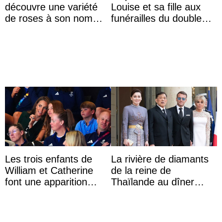
découvre une variété
Louise et sa fille aux
de roses à son nom
funérailles du double
lors d’une sortie avec le
champion olympique
roi de Thaïlande
Olaf Tufte
Les trois enfants de
La rivière de diamants
William et Catherine
de la reine de
font une apparition
Thaïlande au dîner
surprise aux
d’État d’Emmanuel
Commonwealth Games
Macron en l’h ...