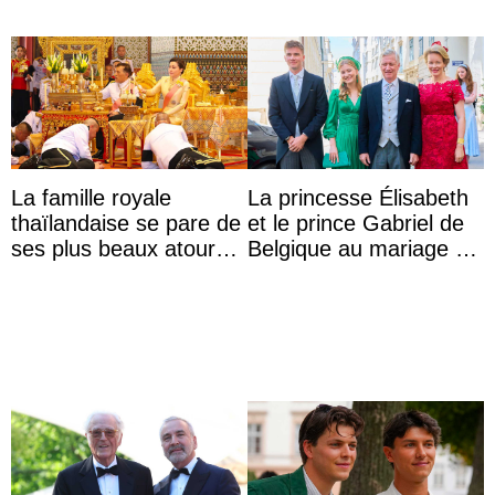
La famille royale
La princesse Élisabeth
thaïlandaise se pare de
et le prince Gabriel de
ses plus beaux atours
Belgique au mariage de
pour célébrer les 74
l’archiduchesse Isabel
ans du roi Rama X
avec le ...