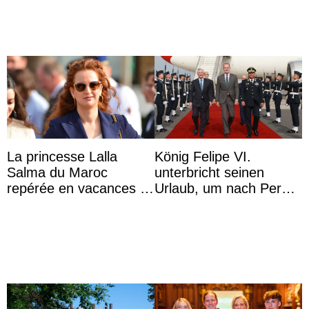
...
La princesse Lalla
König Felipe VI.
Salma du Maroc
unterbricht seinen
repérée en vacances à
Urlaub, um nach Peru
Capri avec les enfants
zu reisen
du roi Mohammed VI