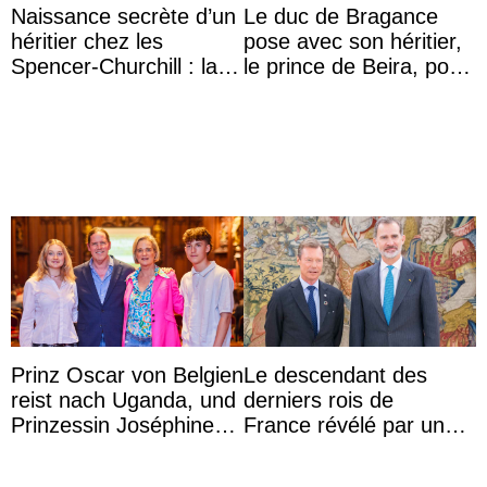
Naissance secrète d’un
Le duc de Bragance
héritier chez les
pose avec son héritier,
Spencer-Churchill : la
le prince de Beira, pour
marquise de Blandford
ses 30 ans
a accouché du ...
Prinz Oscar von Belgien
Le descendant des
reist nach Uganda, und
derniers rois de
Prinzessin Joséphine
France révélé par un
möchte Anwältin
test ADN : découverte
werden
d’une nouvelle branche