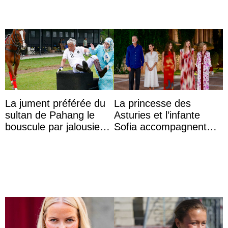
La jument préférée du
La princesse des
sultan de Pahang le
Asturies et l’infante
bouscule par jalousie
Sofia accompagnent
envers la reine Azizah
leurs parents et la reine
Aminah
Sofia à la récep ...