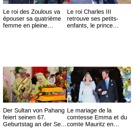
Le roi des Zoulous va
Le roi Charles III
épouser sa quatrième
retrouve ses petits-
femme en pleine
enfants, le prince
polémique conjugale
Archie et la princesse
Lilibet, pour la première
...
Der Sultan von Pahang
Le mariage de la
feiert seinen 67.
comtesse Emma et du
Geburtstag an der Seite
comte Mauritz en
von Königin Azizah, die
présence des archiducs