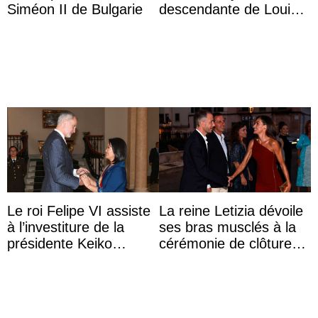
Siméon II de Bulgarie
descendante de Louis
XV ?
Le roi Felipe VI assiste
La reine Letizia dévoile
à l’investiture de la
ses bras musclés à la
présidente Keiko
cérémonie de clôture
Fujimori au Pérou
du festival du film de
Majorque