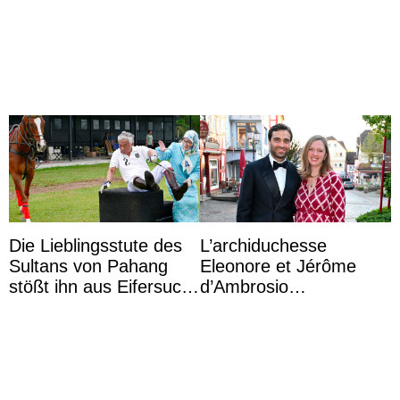
partage une première
Majorque le temps d’un
photo
dîner ave ...
Die Lieblingsstute des
L’archiduchesse
Sultans von Pahang
Eleonore et Jérôme
stößt ihn aus Eifersucht
d’Ambrosio
auf Königin Azizah
agrandissent la famille
Aminah an
impériale d’Autriche