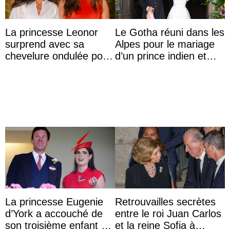
La princesse Leonor
Le Gotha réuni dans les
surprend avec sa
Alpes pour le mariage
chevelure ondulée pour
d’un prince indien et
accompagner sa famille
d’une comtesse
à une réception à
descendante ...
Majorque
La princesse Eugenie
Retrouvailles secrètes
d’York a accouché de
entre le roi Juan Carlos
son troisième enfant et
et la reine Sofia à