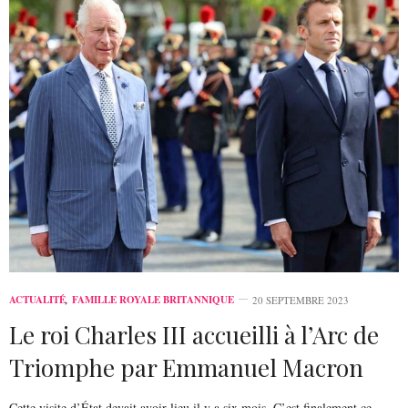
ACTUALITÉ
,
FAMILLE ROYALE BRITANNIQUE
20 SEPTEMBRE 2023
Le roi Charles III accueilli à l’Arc de
Triomphe par Emmanuel Macron
Cette visite d’État devait avoir lieu il y a six mois. C’est finalement ce