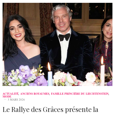
ACTUALITÉ
,
ANCIENS ROYAUMES
,
FAMILLE PRINCIÈRE DU LIECHTENSTEIN
,
MODE
3 MARS 2026
Le Rallye des Grâces présente la