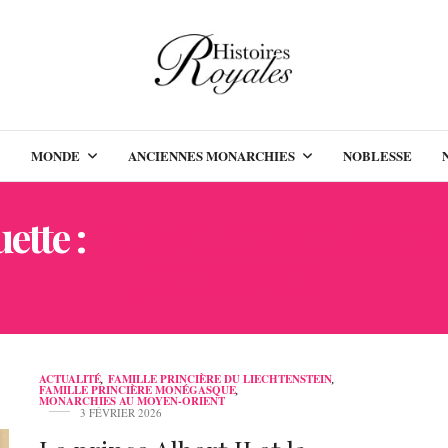
MONDE
ANCIENNES MONARCHIES
NOBLESSE
ette :
FAISAL BEN HUSSEI
JORDANIE
ACTUALITÉ
,
FAMILLE PRINCIÈRE DU LIECHTENSTEIN
,
FAMILLE PRINCIÈRE MONÉGASQUE
,
MONARCHIES AU MOYEN-ORIENT
3 FÉVRIER 2026