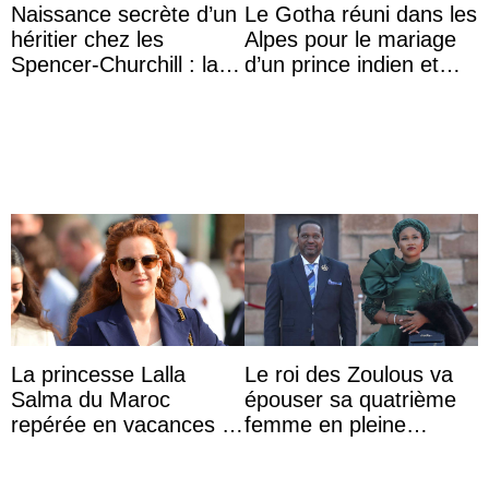
Naissance secrète d’un
Le Gotha réuni dans les
héritier chez les
Alpes pour le mariage
Spencer-Churchill : la
d’un prince indien et
marquise de Blandford
d’une comtesse
a accouché du ...
descendante ...
La princesse Lalla
Le roi des Zoulous va
Salma du Maroc
épouser sa quatrième
repérée en vacances à
femme en pleine
Capri avec les enfants
polémique conjugale
du roi Mohammed VI