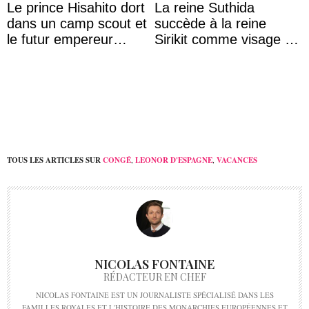
Le prince Hisahito dort
La reine Suthida
dans un camp scout et
succède à la reine
le futur empereur
Sirikit comme visage de
prépare le petit-
la Journée des femmes
déjeuner à l’aurore
thaïlandaises
TOUS LES ARTICLES SUR
CONGÉ
,
LEONOR D'ESPAGNE
,
VACANCES
NICOLAS FONTAINE
RÉDACTEUR EN CHEF
NICOLAS FONTAINE EST UN JOURNALISTE SPÉCIALISÉ DANS LES
FAMILLES ROYALES ET L'HISTOIRE DES MONARCHIES EUROPÉENNES ET