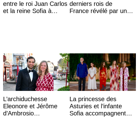
entre le roi Juan Carlos
derniers rois de
et la reine Sofia à
France révélé par un
Majorque le temps d’un
test ADN : découverte
dîner ave ...
d’une nouvelle branche
...
L’archiduchesse
La princesse des
Eleonore et Jérôme
Asturies et l’infante
d’Ambrosio
Sofia accompagnent
agrandissent la famille
leurs parents et la reine
impériale d’Autriche
Sofia à la récep ...