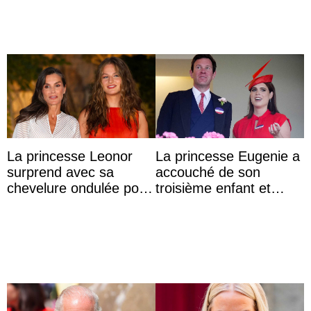
La princesse Leonor
La princesse Eugenie a
surprend avec sa
accouché de son
chevelure ondulée pour
troisième enfant et
accompagner sa famille
partage une première
à une réception à
photo
Majorque