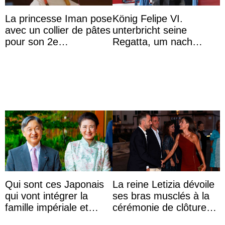
La princesse Iman pose
König Felipe VI.
avec un collier de pâtes
unterbricht seine
pour son 2e
Regatta, um nach
anniversaire
Kolumbien zu reisen
Qui sont ces Japonais
La reine Letizia dévoile
qui vont intégrer la
ses bras musclés à la
famille impériale et
cérémonie de clôture
l’ordre de succession
du festival du film de