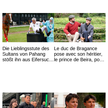
Die Lieblingsstute des
Le duc de Bragance
Sultans von Pahang
pose avec son héritier,
stößt ihn aus Eifersucht
le prince de Beira, pour
auf Königin Azizah
ses 30 ans
Aminah an