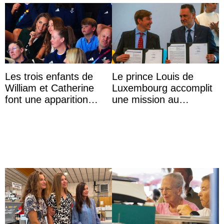
Les trois enfants de
Le prince Louis de
William et Catherine
Luxembourg accomplit
font une apparition
une mission au
surprise aux
Mexique pour réduire
Commonwealth Games
les inégalités d’apprent
...