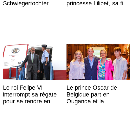
Schwiegertochter
princesse Lilibet, sa fille
wegen ihres
de 4 ans et demi
unangemessenen
Verhaltens
Le roi Felipe VI
Le prince Oscar de
interrompt sa régate
Belgique part en
pour se rendre en
Ouganda et la
Colombie
princesse Joséphine
veut devenir avocate