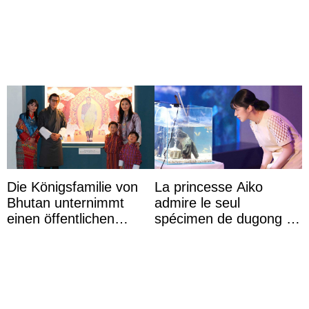
von Königin Azizah, die
la première princesse
das Staatsdiadem trägt
danoise à accom ...
Die Königsfamilie von
La princesse Aiko
Bhutan unternimmt
admire le seul
einen öffentlichen
spécimen de dugong en
Auftritt zu Ehren des
captivité au Japon à
Vermächtnisses des
l’aquarium de Toba
ehemal ...