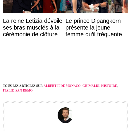
La reine Letizia dévoile
Le prince Dipangkorn
ses bras musclés à la
présente la jeune
cérémonie de clôture
femme qu’il fréquente à
du festival du film de
des passants médusés
Majorque
dans la rue
TOUS LES ARTICLES SUR
ALBERT II DE MONACO
,
GRIMALDI
,
HISTOIRE
,
ITALIE
,
SAN REMO