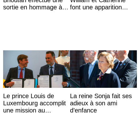
Bhoutan effectue une
William et Catherine
sortie en hommage à
font une apparition
l’héritage de l’ancien
surprise aux
Roi
Commonwealth Games
Le prince Louis de
La reine Sonja fait ses
Luxembourg accomplit
adieux à son ami
une mission au
d’enfance
Mexique pour réduire
les inégalités d’apprent
...