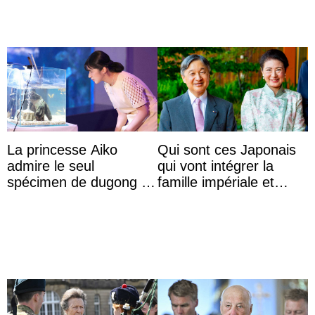
La princesse Aiko
Qui sont ces Japonais
admire le seul
qui vont intégrer la
spécimen de dugong en
famille impériale et
captivité au Japon à
l’ordre de succession
l’aquarium de Toba
au trône ?