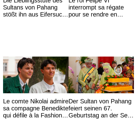
Die Lieblingsstute des
Le roi Felipe VI
Sultans von Pahang
interrompt sa régate
stößt ihn aus Eifersucht
pour se rendre en
auf Königin Azizah
Colombie
Aminah an
Le comte Nikolai admire
Der Sultan von Pahang
sa compagne Benedikte
feiert seinen 67.
qui défile à la Fashion
Geburtstag an der Seite
Week de Copenhague
von Königin Azizah, die
das Staatsdiadem trägt