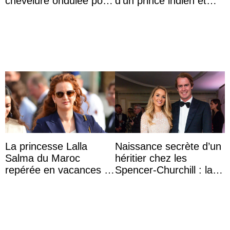
chevelure ondulée pour
d’un prince indien et
accompagner sa famille
d’une comtesse
à une réception à
descendante ...
Majorque
La princesse Lalla
Naissance secrète d’un
Salma du Maroc
héritier chez les
repérée en vacances à
Spencer-Churchill : la
Capri avec les enfants
marquise de Blandford
du roi Mohammed VI
a accouché du ...