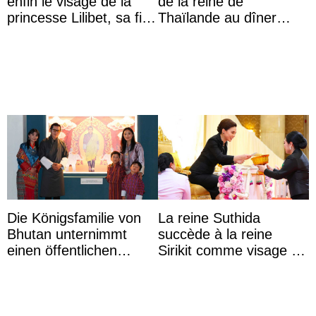
enfin le visage de la
de la reine de
princesse Lilibet, sa fille
Thaïlande au dîner
de 4 ans et demi
d’État d’Emmanuel
Macron en l’h ...
Die Königsfamilie von
La reine Suthida
Bhutan unternimmt
succède à la reine
einen öffentlichen
Sirikit comme visage de
Auftritt zu Ehren des
la Journée des femmes
Vermächtnisses des
thaïlandaises
ehemal ...