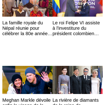
La famille royale du
Le roi Felipe VI assiste
Népal réunie pour
à l’investiture du
célébrer la 80e année
président colombien
du roi Gyanendra
Abelardo de la Espriella
Meghan Markle dévoile
La rivière de diamants