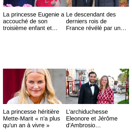
La princesse Eugenie a
Le descendant des
accouché de son
derniers rois de
troisième enfant et
France révélé par un
partage une première
test ADN : découverte
photo
d’une nouvelle branche
...
La princesse héritière
L’archiduchesse
Mette-Marit « n’a plus
Eleonore et Jérôme
qu’un an à vivre »
d’Ambrosio