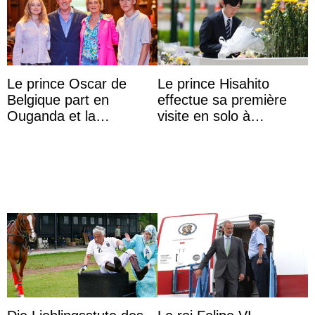
Le prince Oscar de
Le prince Hisahito
Belgique part en
effectue sa première
Ouganda et la
visite en solo à
princesse Joséphine
Hiroshima
veut devenir avocate