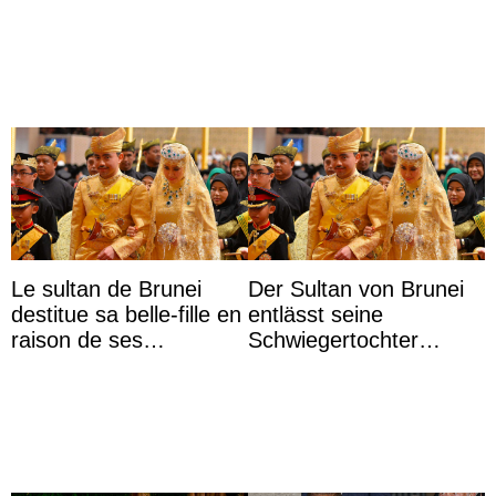
agrandissent la famille
impériale d’Autriche
Le sultan de Brunei
Der Sultan von Brunei
destitue sa belle-fille en
entlässt seine
raison de ses
Schwiegertochter
agissements
wegen ihres
inappropriés
unangemessenen
Verhaltens