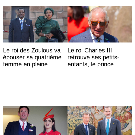
Le roi des Zoulous va
Le roi Charles III
épouser sa quatrième
retrouve ses petits-
femme en pleine
enfants, le prince
polémique conjugale
Archie et la princesse
Lilibet, pour la première
...