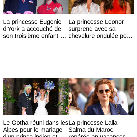
La princesse Eugenie
La princesse Leonor
d’York a accouché de
surprend avec sa
son troisième enfant et
chevelure ondulée pour
partage une première
accompagner sa famille
photo
à une réception à
Majorque
Le Gotha réuni dans les
La princesse Lalla
Alpes pour le mariage
Salma du Maroc
d’un prince indien et
repérée en vacances à