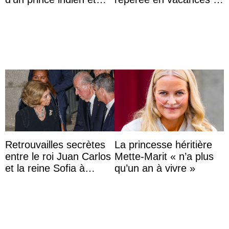
d’une comtesse
Capri avec les enfants
descendante ...
du roi Mohammed VI
Retrouvailles secrètes
La princesse héritière
entre le roi Juan Carlos
Mette-Marit « n’a plus
et la reine Sofia à
qu’un an à vivre »
Majorque le temps d’un
dîner ave ...