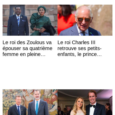
Le roi des Zoulous va
Le roi Charles III
épouser sa quatrième
retrouve ses petits-
femme en pleine
enfants, le prince
polémique conjugale
Archie et la princesse
Lilibet, pour la première
...