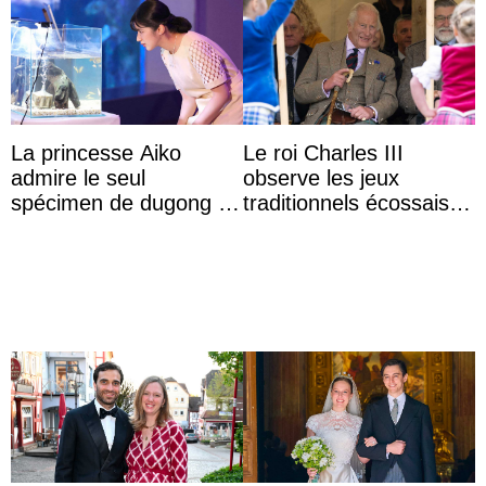
La princesse Aiko
Le roi Charles III
admire le seul
observe les jeux
spécimen de dugong en
traditionnels écossais
captivité au Japon à
en buvant un scotch
l’aquarium de Toba