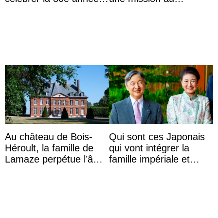
du roi Gyanendra
Mexique pour réduire
les inégalités d’apprent
...
Au château de Bois-
Qui sont ces Japonais
Héroult, la famille de
qui vont intégrer la
Lamaze perpétue l’âme
famille impériale et
d’une demeure
l’ordre de succession
historique
au trône ?