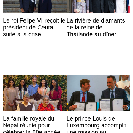
Le roi Felipe VI reçoit le
La rivière de diamants
président de Ceuta
de la reine de
suite à la crise
Thaïlande au dîner
migratoire
d’État d’Emmanuel
Macron en l’h ...
La famille royale du
Le prince Louis de
Népal réunie pour
Luxembourg accomplit
célébrer la 80e année
une mission au