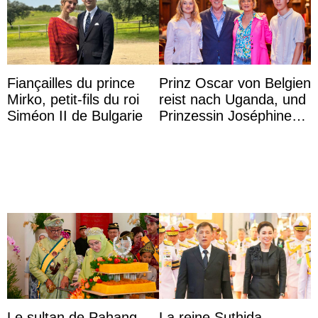
Fiançailles du prince
Prinz Oscar von Belgien
Mirko, petit-fils du roi
reist nach Uganda, und
Siméon II de Bulgarie
Prinzessin Joséphine
möchte Anwältin
werden
Le sultan de Pahang
La reine Suthida