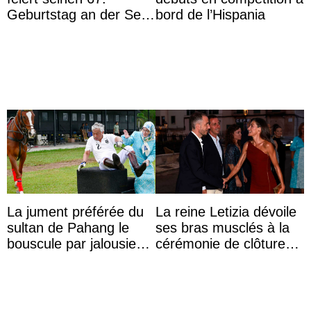
Geburtstag an der Seite
bord de l’Hispania
von Königin Azizah, die
das Staatsdiadem trägt
La jument préférée du
La reine Letizia dévoile
sultan de Pahang le
ses bras musclés à la
bouscule par jalousie
cérémonie de clôture
envers la reine Azizah
du festival du film de
Aminah
Majorque