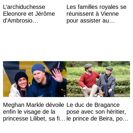
L’archiduchesse
Les familles royales se
Eleonore et Jérôme
réunissent à Vienne
d’Ambrosio
pour assister au
agrandissent la famille
mariage de
impériale d’Autriche
l’archiduchesse Isabel
Meghan Markle dévoile
Le duc de Bragance
enfin le visage de la
pose avec son héritier,
princesse Lilibet, sa fille
le prince de Beira, pour
de 4 ans et demi
ses 30 ans