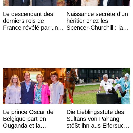
Le descendant des
Naissance secrète d’un
derniers rois de
héritier chez les
France révélé par un
Spencer-Churchill : la
test ADN : découverte
marquise de Blandford
d’une nouvelle branche
a accouché du ...
...
Le prince Oscar de
Die Lieblingsstute des
Belgique part en
Sultans von Pahang
Ouganda et la
stößt ihn aus Eifersucht
princesse Joséphine
auf Königin Azizah