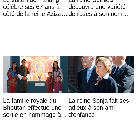
célèbre ses 67 ans à
découvre une variété
côté de la reine Azizah
de roses à son nom
qui porte le diadème
lors d’une sortie avec le
d’État
roi de Thaïlande
La famille royale du
La reine Sonja fait ses
Bhoutan effectue une
adieux à son ami
sortie en hommage à
d’enfance
l’héritage de l’ancien
Roi