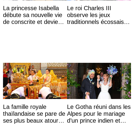
La princesse Isabella
Le roi Charles III
débute sa nouvelle vie
observe les jeux
de conscrite et devient
traditionnels écossais
la première princesse
en buvant un scotch
danoise à accom ...
La famille royale
Le Gotha réuni dans les
thaïlandaise se pare de
Alpes pour le mariage
ses plus beaux atours
d’un prince indien et
pour célébrer les 74
d’une comtesse