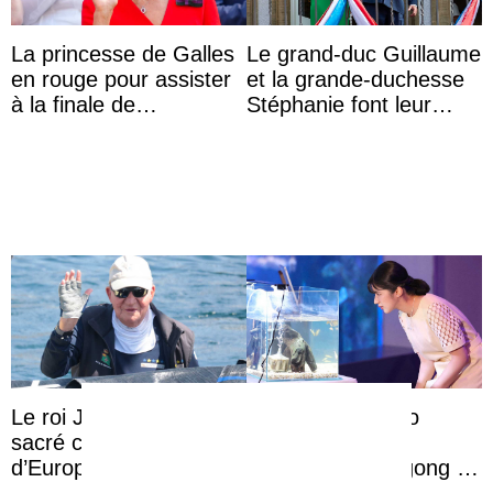
La princesse de Galles
Le grand-duc Guillaume
en rouge pour assister
et la grande-duchesse
à la finale de
Stéphanie font leur
Wimbledon 100%
joyeuse entrée à
tchèque
Troisvierges
Le roi Juan Carlos
La princesse Aiko
sacré champion
admire le seul
d’Europe en voile à 88
spécimen de dugong en
ans
captivité au Japon à