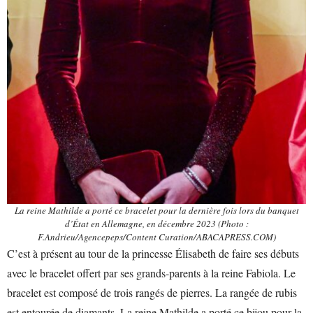
La reine Mathilde a porté ce bracelet pour la dernière fois lors du banquet
d’État en Allemagne, en décembre 2023 (Photo :
F.Andrieu/Agencepeps/Content Curation/ABACAPRESS.COM)
C’est à présent au tour de la princesse Élisabeth de faire ses débuts
avec le bracelet offert par ses grands-parents à la reine Fabiola. Le
bracelet est composé de trois rangés de pierres. La rangée de rubis
est entourée de diamants. La reine Mathilde a porté ce bijou pour la