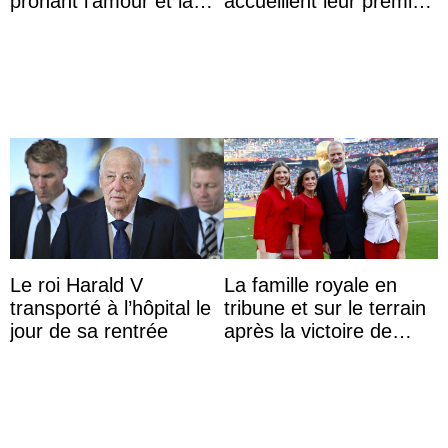
prônant l’amour et la
accueillent leur premier
tolérance à la fête
petit prince et dévoilent
nationale
son prénom
Le roi Harald V
La famille royale en
transporté à l’hôpital le
tribune et sur le terrain
jour de sa rentrée
après la victoire de
l’Espagne à la Coupe
du monde de ...