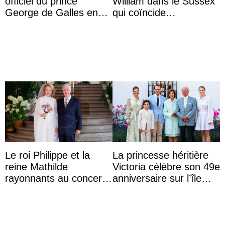
officiel du prince
William dans le Sussex
George de Galles en
qui coïncide
costume pour son 13e
étrangement avec le
anniversaire
retour du prince Harry
en Ang ...
Le roi Philippe et la
La princesse héritière
reine Mathilde
Victoria célèbre son 49e
rayonnants au concert
anniversaire sur l’île
de prélude de la fête
d’Öland avec sa famille
nationale avec la
princes ...