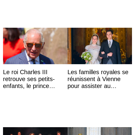
ans du roi Rama X
descendante ...
Le roi Charles III
Les familles royales se
retrouve ses petits-
réunissent à Vienne
enfants, le prince
pour assister au
Archie et la princesse
mariage de
Lilibet, pour la première
l’archiduchesse Isabel
...