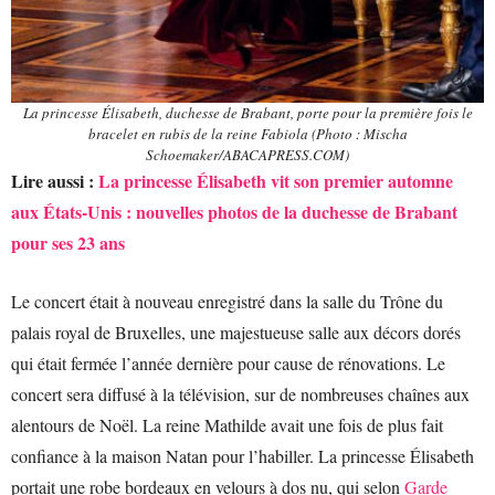
La princesse Élisabeth, duchesse de Brabant, porte pour la première fois le
bracelet en rubis de la reine Fabiola (Photo : Mischa
Schoemaker/ABACAPRESS.COM)
Lire aussi :
La princesse Élisabeth vit son premier automne
aux États-Unis : nouvelles photos de la duchesse de Brabant
pour ses 23 ans
Le concert était à nouveau enregistré dans la salle du Trône du
palais royal de Bruxelles, une majestueuse salle aux décors dorés
qui était fermée l’année dernière pour cause de rénovations. Le
concert sera diffusé à la télévision, sur de nombreuses chaînes aux
alentours de Noël. La reine Mathilde avait une fois de plus fait
confiance à la maison Natan pour l’habiller. La princesse Élisabeth
portait une robe bordeaux en velours à dos nu, qui selon
Garde