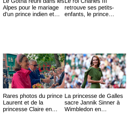
Le Gotha réuni dans les
Le roi Charles III
Alpes pour le mariage
retrouve ses petits-
d’un prince indien et
enfants, le prince
d’une comtesse
Archie et la princesse
descendante ...
Lilibet, pour la première
...
Rares photos du prince
La princesse de Galles
Laurent et de la
sacre Jannik Sinner à
princesse Claire en
Wimbledon en
chaleureux
présence de sa famille
représentants de la
famille royale ...