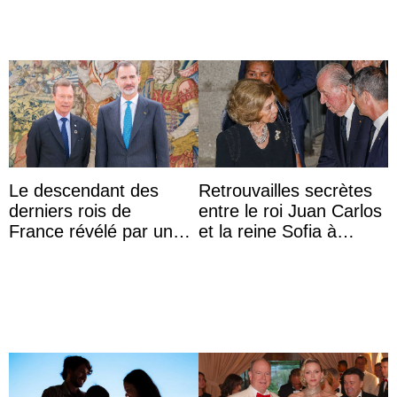
Le descendant des
Retrouvailles secrètes
derniers rois de
entre le roi Juan Carlos
France révélé par un
et la reine Sofia à
test ADN : découverte
Majorque le temps d’un
d’une nouvelle branche
dîner ave ...
...