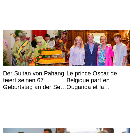
l’aquarium de Toba
Der Sultan von Pahang
Le prince Oscar de
feiert seinen 67.
Belgique part en
Geburtstag an der Seite
Ouganda et la
von Königin Azizah, die
princesse Joséphine
das Staatsdiadem trägt
veut devenir avocate