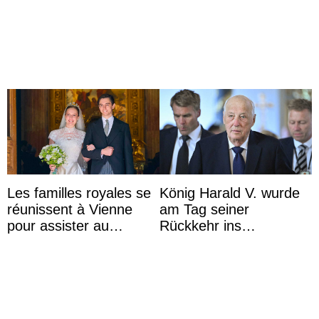
britannique Chris
ses 30 ans
Froggatt
Les familles royales se
König Harald V. wurde
réunissent à Vienne
am Tag seiner
pour assister au
Rückkehr ins
mariage de
Krankenhaus gebracht
l’archiduchesse Isabel