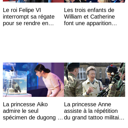
Le roi Felipe VI
Les trois enfants de
interrompt sa régate
William et Catherine
pour se rendre en
font une apparition
Colombie
surprise aux
Commonwealth Games
La princesse Aiko
La princesse Anne
admire le seul
assiste à la répétition
spécimen de dugong en
du grand tattoo militaire
captivité au Japon à
d’Édimbourg