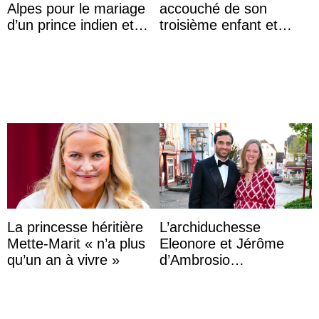
Alpes pour le mariage
accouché de son
d’un prince indien et
troisième enfant et
d’une comtesse
partage une première
descendante ...
photo
La princesse héritière
L’archiduchesse
Mette-Marit « n’a plus
Eleonore et Jérôme
qu’un an à vivre »
d’Ambrosio
agrandissent la famille
impériale d’Autriche