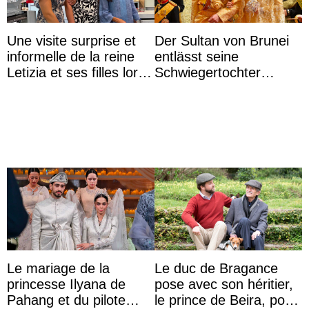
Une visite surprise et
Der Sultan von Brunei
informelle de la reine
entlässt seine
Letizia et ses filles lors
Schwiegertochter
de leurs vacances à
wegen ihres
Majorque
unangemessenen
Verhaltens
Le mariage de la
Le duc de Bragance
princesse Ilyana de
pose avec son héritier,
Pahang et du pilote
le prince de Beira, pour