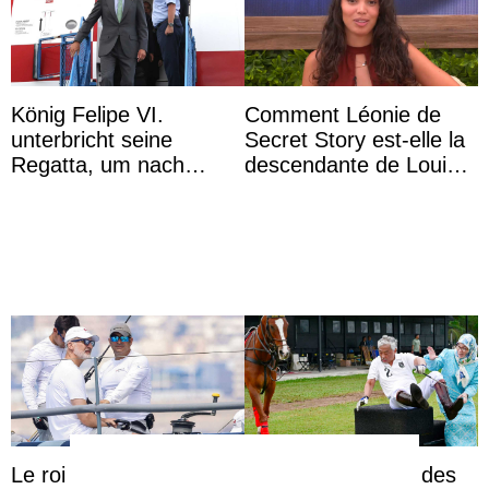
König Felipe VI.
Comment Léonie de
unterbricht seine
Secret Story est-elle la
Regatta, um nach
descendante de Louis
Kolumbien zu reisen
XV ?
Le roi Felipe VI fait ses
Die Lieblingsstute des