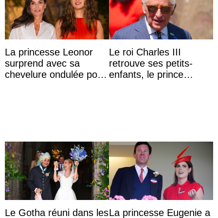
La princesse Leonor
Le roi Charles III
surprend avec sa
retrouve ses petits-
chevelure ondulée pour
enfants, le prince
accompagner sa famille
Archie et la princesse
à une réception à
Lilibet, pour la première
Majorque
...
Le Gotha réuni dans les
La princesse Eugenie a