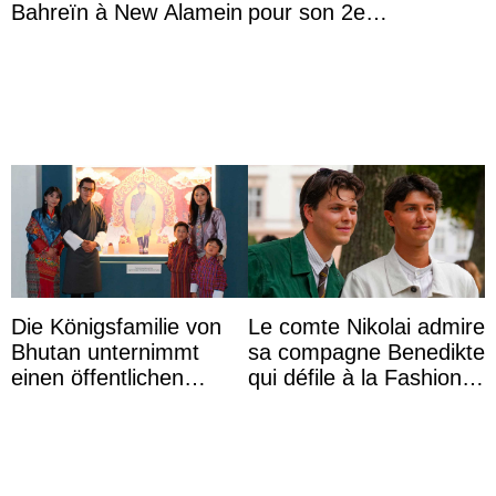
Bahreïn à New Alamein
pour son 2e
anniversaire
Die Königsfamilie von
Le comte Nikolai admire
Bhutan unternimmt
sa compagne Benedikte
einen öffentlichen
qui défile à la Fashion
Auftritt zu Ehren des
Week de Copenhague
Vermächtnisses des
ehemal ...