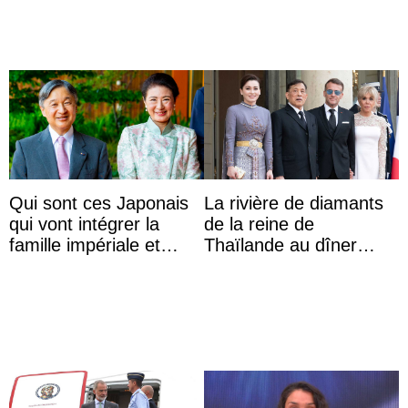
Qui sont ces Japonais
La rivière de diamants
qui vont intégrer la
de la reine de
famille impériale et
Thaïlande au dîner
l’ordre de succession
d’État d’Emmanuel
au trône ?
Macron en l’h ...