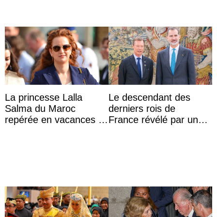
La princesse Lalla
Le descendant des
Salma du Maroc
derniers rois de
repérée en vacances à
France révélé par un
Capri avec les enfants
test ADN : découverte
du roi Mohammed VI
d’une nouvelle branche
...