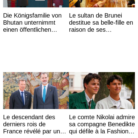
Die Königsfamilie von
Le sultan de Brunei
Bhutan unternimmt
destitue sa belle-fille en
einen öffentlichen
raison de ses
Auftritt zu Ehren des
agissements
Vermächtnisses des
inappropriés
ehemal ...
Le descendant des
Le comte Nikolai admire
derniers rois de
sa compagne Benedikte
France révélé par un
qui défile à la Fashion