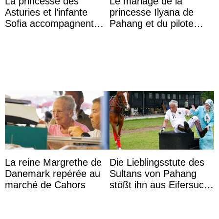
La princesse des
Le mariage de la
Asturies et l’infante
princesse Ilyana de
Sofia accompagnent
Pahang et du pilote
leurs parents et la reine
britannique Chris
Sofia à la récep ...
Froggatt
La reine Margrethe de
Die Lieblingsstute des
Danemark repérée au
Sultans von Pahang
marché de Cahors
stößt ihn aus Eifersucht
auf Königin Azizah
Aminah an