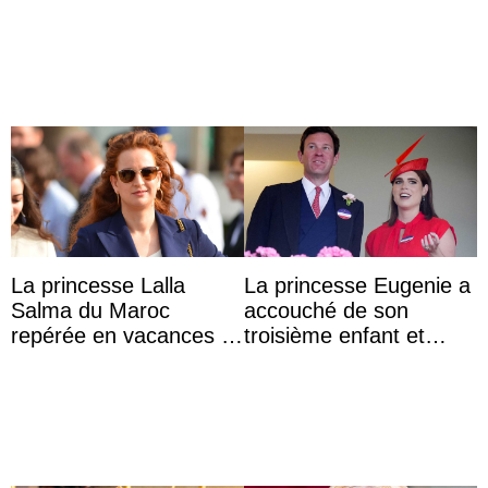
test ADN : découverte
Week de Copenhague
d’une nouvelle branche
...
La princesse Lalla
La princesse Eugenie a
Salma du Maroc
accouché de son
repérée en vacances à
troisième enfant et
Capri avec les enfants
partage une première
du roi Mohammed VI
photo