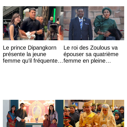
Le prince Dipangkorn
Le roi des Zoulous va
présente la jeune
épouser sa quatrième
femme qu’il fréquente à
femme en pleine
des passants médusés
polémique conjugale
dans la rue