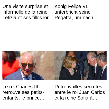
Une visite surprise et
König Felipe VI.
informelle de la reine
unterbricht seine
Letizia et ses filles lors
Regatta, um nach
de leurs vacances à
Kolumbien zu reisen
Majorque
Le roi Charles III
Retrouvailles secrètes
retrouve ses petits-
entre le roi Juan Carlos
enfants, le prince
et la reine Sofia à
Archie et la princesse
Majorque le temps d’un