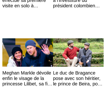
effectue sa première
à l’investiture du
visite en solo à
président colombien
Hiroshima
Abelardo de la Espriella
Meghan Markle dévoile
Le duc de Bragance
enfin le visage de la
pose avec son héritier,
princesse Lilibet, sa fille
le prince de Beira, pour
de 4 ans et demi
ses 30 ans