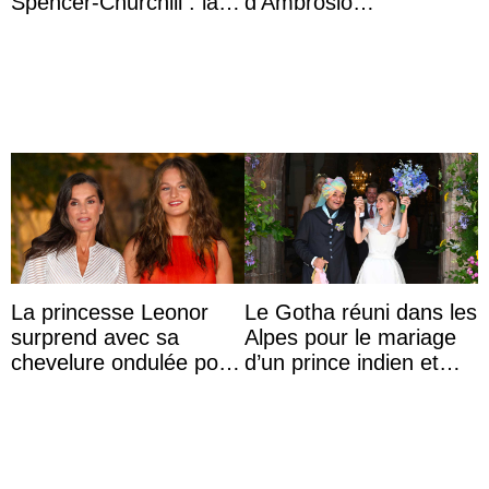
Spencer-Churchill : la
d’Ambrosio
marquise de Blandford
agrandissent la famille
a accouché du ...
impériale d’Autriche
La princesse Leonor
Le Gotha réuni dans les
surprend avec sa
Alpes pour le mariage
chevelure ondulée pour
d’un prince indien et
accompagner sa famille
d’une comtesse
à une réception à
descendante ...
Majorque