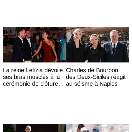
Lilibet, pour la première
dîner ave ...
...
La reine Letizia dévoile
Charles de Bourbon
ses bras musclés à la
des Deux-Siciles réagit
cérémonie de clôture
au séisme à Naples
du festival du film de
Majorque