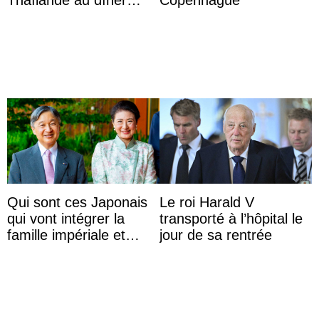
Thaïlande au dîner
Copenhague
d’État d’Emmanuel
Macron en l’h ...
Qui sont ces Japonais
Le roi Harald V
qui vont intégrer la
transporté à l’hôpital le
famille impériale et
jour de sa rentrée
l’ordre de succession
au trône ?