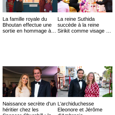
La famille royale du
La reine Suthida
Bhoutan effectue une
succède à la reine
sortie en hommage à
Sirikit comme visage de
l’héritage de l’ancien
la Journée des femmes
Roi
thaïlandaises
Naissance secrète d’un
L’archiduchesse
héritier chez les
Eleonore et Jérôme