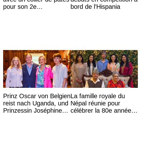
pour son 2e
bord de l’Hispania
anniversaire
Prinz Oscar von Belgien
La famille royale du
reist nach Uganda, und
Népal réunie pour
Prinzessin Joséphine
célébrer la 80e année
möchte Anwältin
du roi Gyanendra
werden