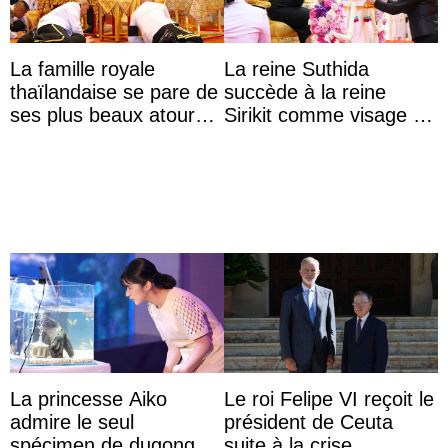
La famille royale
La reine Suthida
thaïlandaise se pare de
succède à la reine
ses plus beaux atours
Sirikit comme visage de
pour célébrer les 74
la Journée des femmes
ans du roi Rama X
thaïlandaises
La princesse Aiko
Le roi Felipe VI reçoit le
admire le seul
président de Ceuta
spécimen de dugong en
suite à la crise