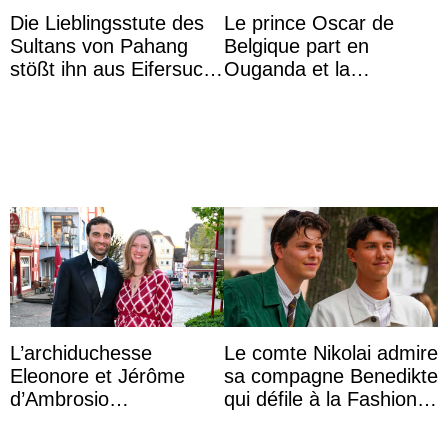
Die Lieblingsstute des
Le prince Oscar de
Sultans von Pahang
Belgique part en
stößt ihn aus Eifersucht
Ouganda et la
auf Königin Azizah
princesse Joséphine
Aminah an
veut devenir avocate
L’archiduchesse
Le comte Nikolai admire
Eleonore et Jérôme
sa compagne Benedikte
d’Ambrosio
qui défile à la Fashion
agrandissent la famille
Week de Copenhague
impériale d’Autriche