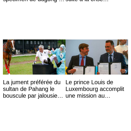
captivité au Japon à
migratoire
l’aquarium de Toba
La jument préférée du
Le prince Louis de
sultan de Pahang le
Luxembourg accomplit
bouscule par jalousie
une mission au
envers la reine Azizah
Mexique pour réduire
Aminah
les inégalités d’apprent
...