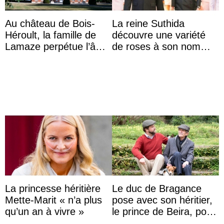
Au château de Bois-
La reine Suthida
Héroult, la famille de
découvre une variété
Lamaze perpétue l’âme
de roses à son nom
d’une demeure
lors d’une sortie avec le
historique
roi de Thaïlande
La princesse héritière
Le duc de Bragance
Mette-Marit « n’a plus
pose avec son héritier,
qu’un an à vivre »
le prince de Beira, pour
ses 30 ans