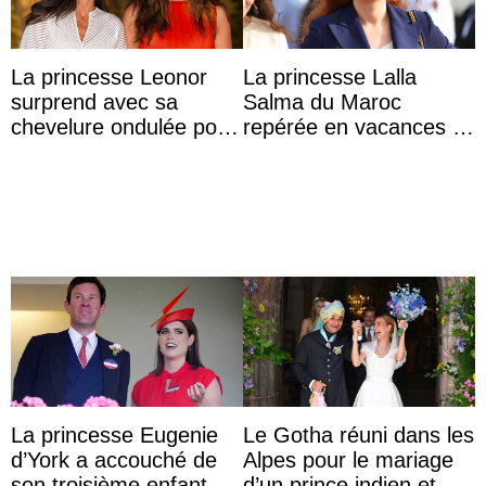
La princesse Leonor
La princesse Lalla
surprend avec sa
Salma du Maroc
chevelure ondulée pour
repérée en vacances à
accompagner sa famille
Capri avec les enfants
à une réception à
du roi Mohammed VI
Majorque
La princesse Eugenie
Le Gotha réuni dans les
d’York a accouché de
Alpes pour le mariage
son troisième enfant et
d’un prince indien et