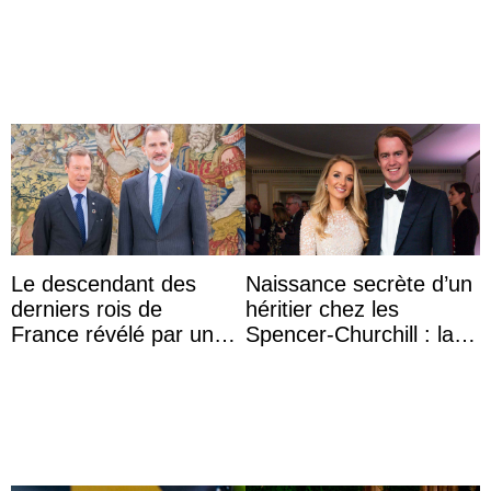
Le descendant des
Naissance secrète d’un
derniers rois de
héritier chez les
France révélé par un
Spencer-Churchill : la
test ADN : découverte
marquise de Blandford
d’une nouvelle branche
a accouché du ...
...