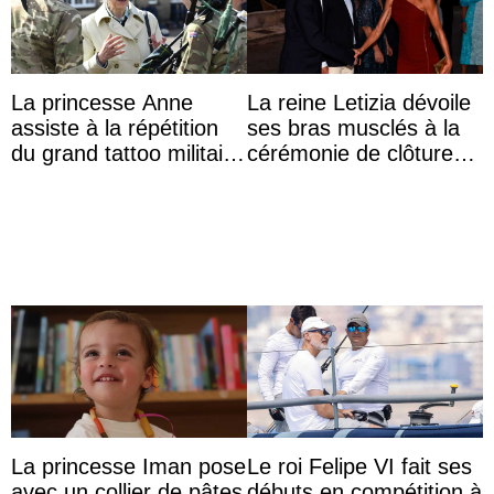
La princesse Anne
La reine Letizia dévoile
assiste à la répétition
ses bras musclés à la
du grand tattoo militaire
cérémonie de clôture
d’Édimbourg
du festival du film de
Majorque
La princesse Iman pose
Le roi Felipe VI fait ses
avec un collier de pâtes
débuts en compétition à