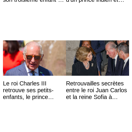
partage une première
d’une comtesse
photo
descendante ...
Le roi Charles III
Retrouvailles secrètes
retrouve ses petits-
entre le roi Juan Carlos
enfants, le prince
et la reine Sofia à
Archie et la princesse
Majorque le temps d’un
Lilibet, pour la première
dîner ave ...
...