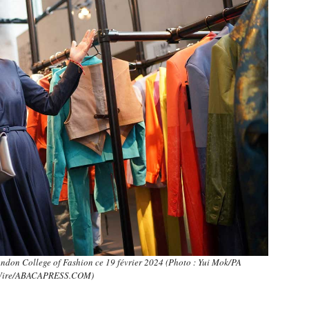
ndon College of Fashion ce 19 février 2024 (Photo : Yui Mok/PA
ire/ABACAPRESS.COM)