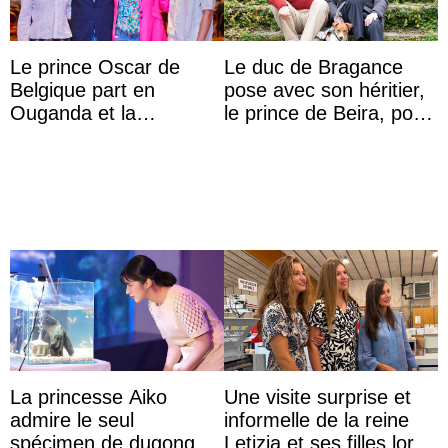
Le prince Oscar de
Le duc de Bragance
Belgique part en
pose avec son héritier,
Ouganda et la
le prince de Beira, pour
princesse Joséphine
ses 30 ans
veut devenir avocate
La princesse Aiko
Une visite surprise et
admire le seul
informelle de la reine
spécimen de dugong en
Letizia et ses filles lors