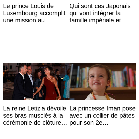
Le prince Louis de
Qui sont ces Japonais
Luxembourg accomplit
qui vont intégrer la
une mission au
famille impériale et
Mexique pour réduire
l’ordre de succession
les inégalités d’apprent
au trône ?
...
La reine Letizia dévoile
La princesse Iman pose
ses bras musclés à la
avec un collier de pâtes
cérémonie de clôture
pour son 2e
du festival du film de
anniversaire
Majorque