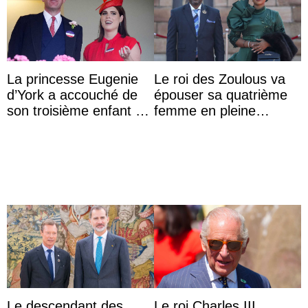
La princesse Eugenie
Le roi des Zoulous va
d’York a accouché de
épouser sa quatrième
son troisième enfant et
femme en pleine
partage une première
polémique conjugale
photo
Le descendant des
Le roi Charles III