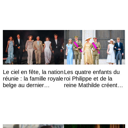
Lilibet, pour la première
l’archiduchesse Isabel
...
Le ciel en fête, la nation
Les quatre enfants du
réunie : la famille royale
roi Philippe et de la
belge au dernier
reine Mathilde créent
rendez-vous du 21
l’engouement au Te
juillet
Deum de la fête ...