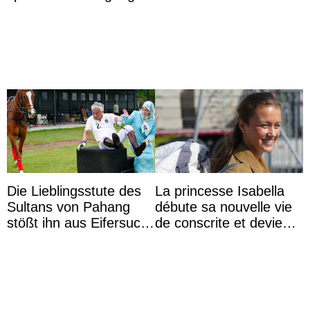
captivité au Japon à
partage une première
l’aquarium de Toba
photo
Die Lieblingsstute des
La princesse Isabella
Sultans von Pahang
débute sa nouvelle vie
stößt ihn aus Eifersucht
de conscrite et devient
auf Königin Azizah
la première princesse
Aminah an
danoise à accom ...