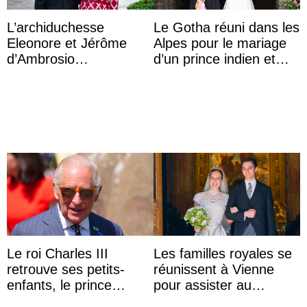
L’archiduchesse
Le Gotha réuni dans les
Eleonore et Jérôme
Alpes pour le mariage
d’Ambrosio
d’un prince indien et
agrandissent la famille
d’une comtesse
impériale d’Autriche
descendante ...
Le roi Charles III
Les familles royales se
retrouve ses petits-
réunissent à Vienne
enfants, le prince
pour assister au
Archie et la princesse
mariage de