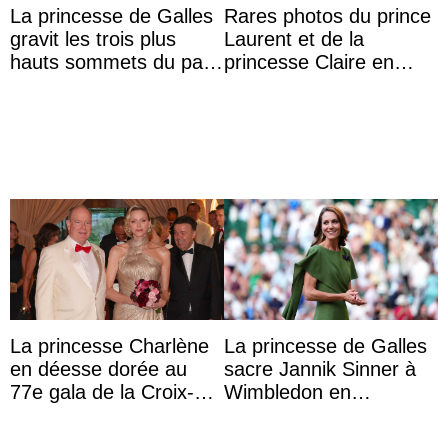
La princesse de Galles
Rares photos du prince
gravit les trois plus
Laurent et de la
hauts sommets du pays
princesse Claire en
avec son frère et avec
chaleureux
le soutien de se ...
représentants de la
famille royale ...
La princesse Charlène
La princesse de Galles
en déesse dorée au
sacre Jannik Sinner à
77e gala de la Croix-
Wimbledon en
Rouge monégasque
présence de sa famille