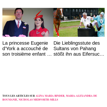
La princesse Eugenie
Die Lieblingsstute des
d’York a accouché de
Sultans von Pahang
son troisième enfant et
stößt ihn aus Eifersucht
partage une première
auf Königin Azizah
photo
Aminah an
TOUS LES ARTICLES SUR
ALINA MARIA BINDER
,
MARIA-ALEXANDRA DE
ROUMANIE
,
NICHOLAS MEDFORTH-MILLS