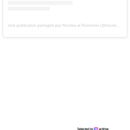
Une publication partagée par Nicolae al Romaniei (@nicolaealromaniei)