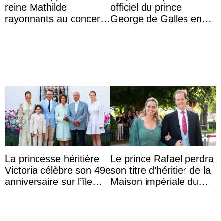
reine Mathilde
officiel du prince
rayonnants au concert
George de Galles en
de prélude de la fête
costume pour son 13e
nationale avec la
anniversaire
princes ...
La princesse héritière
Le prince Rafael perdra
Victoria célèbre son 49e
son titre d’héritier de la
anniversaire sur l’île
Maison impériale du
d’Öland avec sa famille
Brésil à son mariage