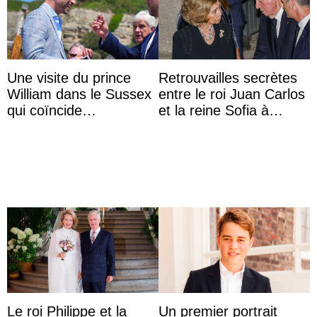
Une visite du prince
Retrouvailles secrètes
William dans le Sussex
entre le roi Juan Carlos
qui coïncide
et la reine Sofia à
étrangement avec le
Majorque le temps d’un
retour du prince Harry
dîner ave ...
en Ang ...
Le roi Philippe et la
Un premier portrait