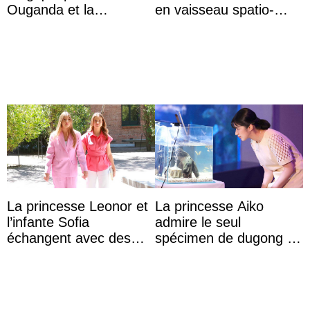
Ouganda et la
en vaisseau spatio-
princesse Joséphine
temporel à la
veut devenir avocate
cérémonie d’ouvertu ...
La princesse Leonor et
La princesse Aiko
l’infante Sofia
admire le seul
échangent avec des
spécimen de dugong en
jeunes atteints d’un
captivité au Japon à
handicap pour c ...
l’aquarium de Toba