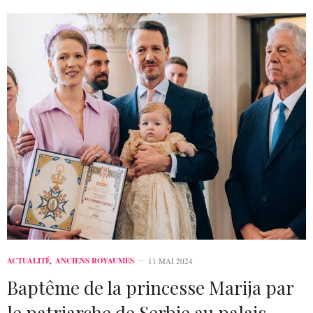
ACTUALITÉ
,
ANCIENS ROYAUMES
11 MAI 2024
Baptême de la princesse Marija par
le patriarche de Serbie au palais