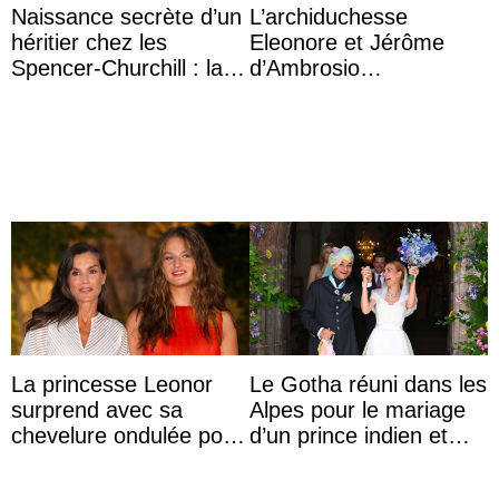
Naissance secrète d’un
L’archiduchesse
héritier chez les
Eleonore et Jérôme
Spencer-Churchill : la
d’Ambrosio
marquise de Blandford
agrandissent la famille
a accouché du ...
impériale d’Autriche
La princesse Leonor
Le Gotha réuni dans les
surprend avec sa
Alpes pour le mariage
chevelure ondulée pour
d’un prince indien et
accompagner sa famille
d’une comtesse
à une réception à
descendante ...