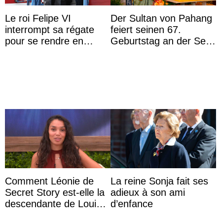
Le roi Felipe VI
Der Sultan von Pahang
interrompt sa régate
feiert seinen 67.
pour se rendre en
Geburtstag an der Seite
Colombie
von Königin Azizah, die
das Staatsdiadem trägt
Comment Léonie de
La reine Sonja fait ses
Secret Story est-elle la
adieux à son ami
descendante de Louis
d’enfance
XV ?