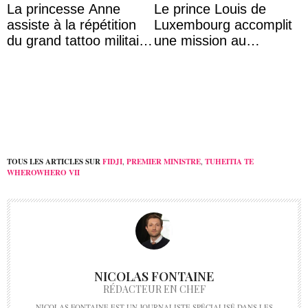
La princesse Anne
Le prince Louis de
assiste à la répétition
Luxembourg accomplit
du grand tattoo militaire
une mission au
d’Édimbourg
Mexique pour réduire
les inégalités d’apprent
...
TOUS LES ARTICLES SUR
FIDJI
,
PREMIER MINISTRE
,
TUHEITIA TE
WHEROWHERO VII
NICOLAS FONTAINE
RÉDACTEUR EN CHEF
NICOLAS FONTAINE EST UN JOURNALISTE SPÉCIALISÉ DANS LES