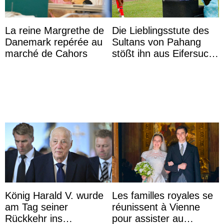
La reine Margrethe de
Die Lieblingsstute des
Danemark repérée au
Sultans von Pahang
marché de Cahors
stößt ihn aus Eifersucht
auf Königin Azizah
Aminah an
König Harald V. wurde
Les familles royales se
am Tag seiner
réunissent à Vienne
Rückkehr ins
pour assister au