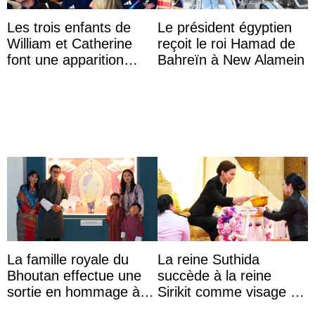
Les trois enfants de
Le président égyptien
William et Catherine
reçoit le roi Hamad de
font une apparition
Bahreïn à New Alamein
surprise aux
Commonwealth Games
La famille royale du
La reine Suthida
Bhoutan effectue une
succède à la reine
sortie en hommage à
Sirikit comme visage de
l’héritage de l’ancien
la Journée des femmes