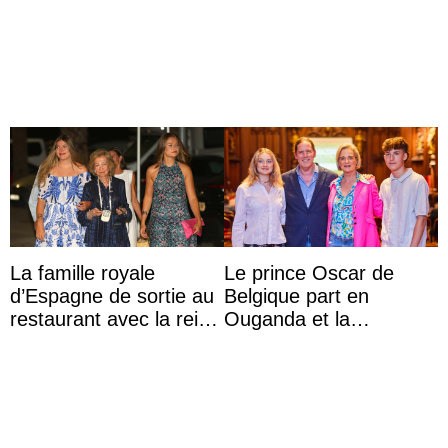
Krankenhaus gebracht
mariage de
l’archiduchesse Isabel
La famille royale
Le prince Oscar de
d’Espagne de sortie au
Belgique part en
restaurant avec la reine
Ouganda et la
Sofia qui vit son
princesse Joséphine
premier été sans ...
veut devenir avocate