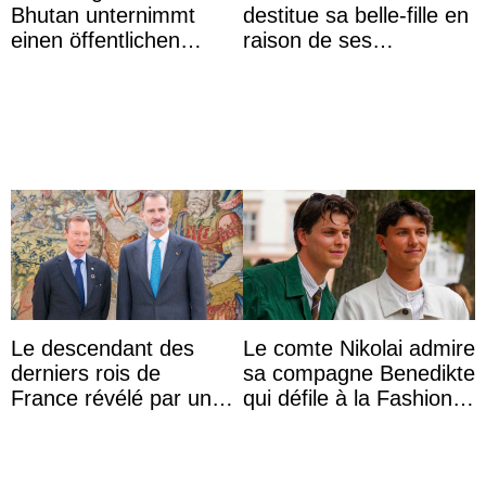
Bhutan unternimmt
destitue sa belle-fille en
einen öffentlichen
raison de ses
Auftritt zu Ehren des
agissements
Vermächtnisses des
inappropriés
ehemal ...
Le descendant des
Le comte Nikolai admire
derniers rois de
sa compagne Benedikte
France révélé par un
qui défile à la Fashion
test ADN : découverte
Week de Copenhague
d’une nouvelle branche
...