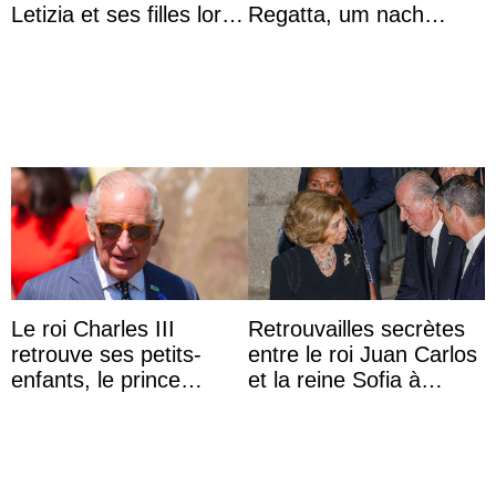
Letizia et ses filles lors
Regatta, um nach
de leurs vacances à
Kolumbien zu reisen
Majorque
Le roi Charles III
Retrouvailles secrètes
retrouve ses petits-
entre le roi Juan Carlos
enfants, le prince
et la reine Sofia à
Archie et la princesse
Majorque le temps d’un
Lilibet, pour la première
dîner ave ...
...