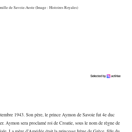
mille de Savoie-Aoste (Image : Histoires Royales)
ptembre 1943. Son père, le prince Aymon de Savoie fut 4e duc
itier. Aymon sera proclamé roi de Croatie, sous le nom de règne de
le. La mère d’Amédée était la princesse Irène de Grèce, fille du