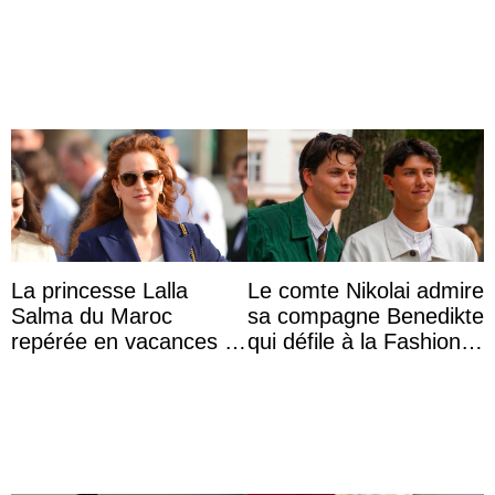
leurs parents et la reine
auf Königin Azizah
Sofia à la récep ...
Aminah an
La princesse Lalla
Le comte Nikolai admire
Salma du Maroc
sa compagne Benedikte
repérée en vacances à
qui défile à la Fashion
Capri avec les enfants
Week de Copenhague
du roi Mohammed VI