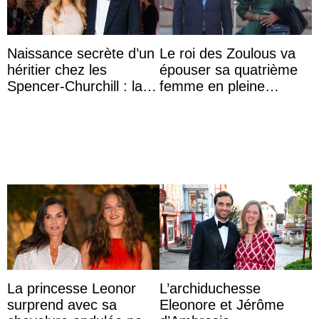
Naissance secrète d’un
Le roi des Zoulous va
héritier chez les
épouser sa quatrième
Spencer-Churchill : la
femme en pleine
marquise de Blandford
polémique conjugale
a accouché du ...
La princesse Leonor
L’archiduchesse
surprend avec sa
Eleonore et Jérôme