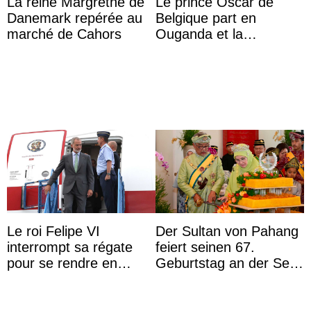
La reine Margrethe de
Le prince Oscar de
Danemark repérée au
Belgique part en
marché de Cahors
Ouganda et la
princesse Joséphine
veut devenir avocate
Le roi Felipe VI
Der Sultan von Pahang
interrompt sa régate
feiert seinen 67.
pour se rendre en
Geburtstag an der Seite
Colombie
von Königin Azizah, die
das Staatsdiadem trägt