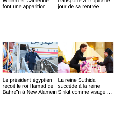
William et Catherine
transporté à l’hôpital le
font une apparition
jour de sa rentrée
surprise aux
Commonwealth Games
Le président égyptien
La reine Suthida
reçoit le roi Hamad de
succède à la reine
Bahreïn à New Alamein
Sirikit comme visage de
la Journée des femmes
thaïlandaises