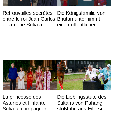
Retrouvailles secrètes
Die Königsfamilie von
entre le roi Juan Carlos
Bhutan unternimmt
et la reine Sofia à
einen öffentlichen
Majorque le temps d’un
Auftritt zu Ehren des
dîner ave ...
Vermächtnisses des
ehemal ...
La princesse des
Die Lieblingsstute des
Asturies et l’infante
Sultans von Pahang
Sofia accompagnent
stößt ihn aus Eifersucht