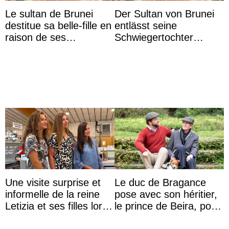
Le sultan de Brunei
Der Sultan von Brunei
destitue sa belle-fille en
entlässt seine
raison de ses
Schwiegertochter
agissements
wegen ihres
inappropriés
unangemessenen
Verhaltens
Une visite surprise et
Le duc de Bragance
informelle de la reine
pose avec son héritier,
Letizia et ses filles lors
le prince de Beira, pour
de leurs vacances à
ses 30 ans