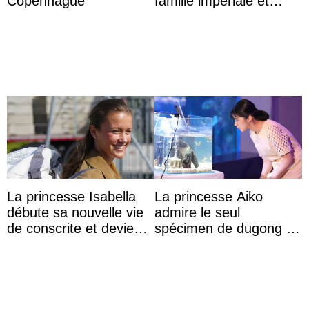
Copenhague
famille impériale et
l’ordre de succession
au trône ?
La princesse Isabella
La princesse Aiko
débute sa nouvelle vie
admire le seul
de conscrite et devient
spécimen de dugong en
la première princesse
captivité au Japon à
danoise à accom ...
l’aquarium de Toba