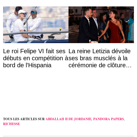
Le roi Felipe VI fait ses
La reine Letizia dévoile
débuts en compétition à
ses bras musclés à la
bord de l’Hispania
cérémonie de clôture
du festival du film de
Majorque
TOUS LES ARTICLES SUR
ABDALLAH II DE JORDANIE
,
PANDORA PAPERS
,
RICHESSE