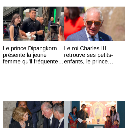
Le prince Dipangkorn
Le roi Charles III
présente la jeune
retrouve ses petits-
femme qu’il fréquente à
enfants, le prince
des passants médusés
Archie et la princesse
dans la rue
Lilibet, pour la première
...