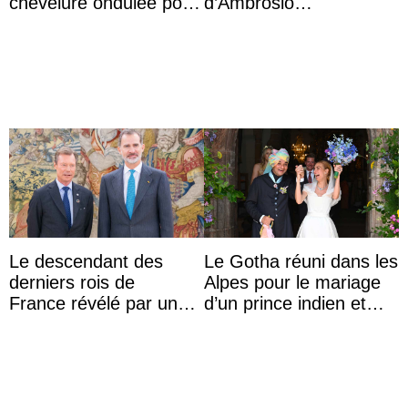
chevelure ondulée pour
d’Ambrosio
accompagner sa famille
agrandissent la famille
à une réception à
impériale d’Autriche
Majorque
Le descendant des
Le Gotha réuni dans les
derniers rois de
Alpes pour le mariage
France révélé par un
d’un prince indien et
test ADN : découverte
d’une comtesse
d’une nouvelle branche
descendante ...
...