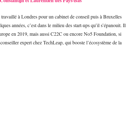
e Constantijn et Laurentien des Pays-Bas
a travaillé à Londres pour un cabinet de conseil puis à Bruxelles
ues années, c’est dans le milieu des start-ups qu’il s’épanouit. Il
 Europe en 2019, mais aussi C22C ou encore No5 Foundation, si
i conseiller expert chez TechLeap, qui booste l’écosystème de la