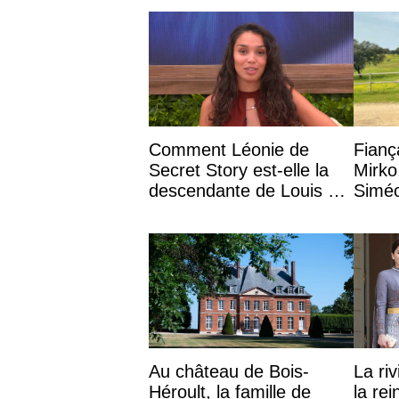
Gam
Comment Léonie de
Fianç
Secret Story est-elle la
Mirko,
descendante de Louis XV
Siméo
?
Au château de Bois-
La ri
Héroult, la famille de
la re