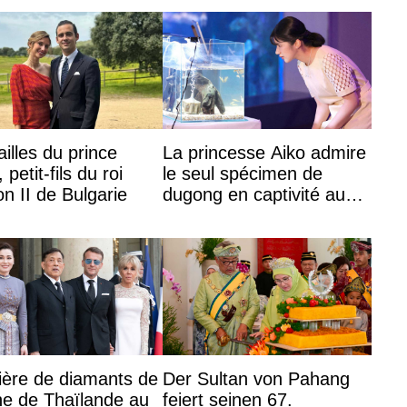
es
...
ailles du prince
La princesse Aiko admire
 petit-fils du roi
le seul spécimen de
n II de Bulgarie
dugong en captivité au
Japon à l’aquarium de
Toba
vière de diamants de
Der Sultan von Pahang
ine de Thaïlande au
feiert seinen 67.