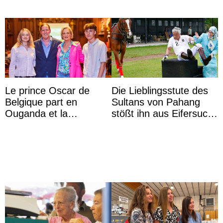
Le prince Oscar de
Die Lieblingsstute des
Belgique part en
Sultans von Pahang
Ouganda et la
stößt ihn aus Eifersucht
princesse Joséphine
auf Königin Azizah
veut devenir avocate
Aminah an