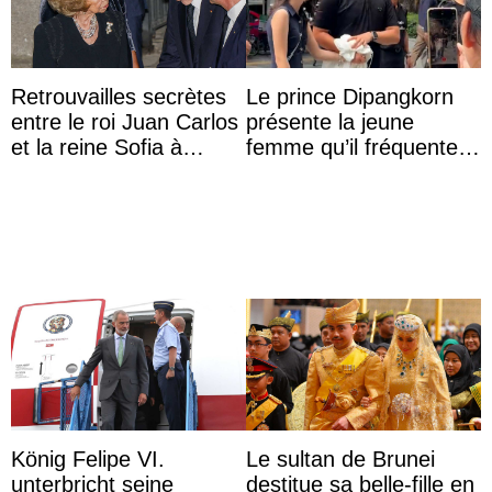
Retrouvailles secrètes
Le prince Dipangkorn
entre le roi Juan Carlos
présente la jeune
et la reine Sofia à
femme qu’il fréquente à
Majorque le temps d’un
des passants médusés
dîner ave ...
dans la rue
König Felipe VI.
Le sultan de Brunei
unterbricht seine
destitue sa belle-fille en