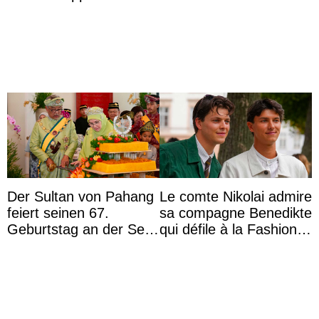
surprise aux
Krankenhaus gebracht
Commonwealth Games
Der Sultan von Pahang
Le comte Nikolai admire
feiert seinen 67.
sa compagne Benedikte
Geburtstag an der Seite
qui défile à la Fashion
von Königin Azizah, die
Week de Copenhague
das Staatsdiadem trägt