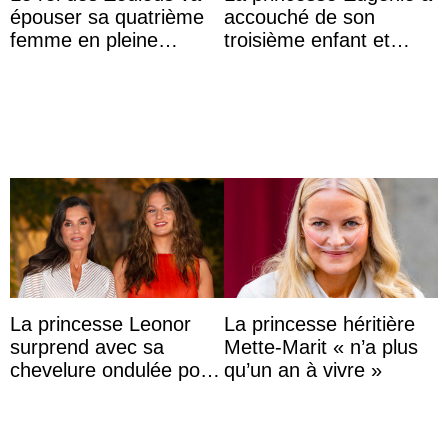
épouser sa quatrième
accouché de son
femme en pleine
troisième enfant et
polémique conjugale
partage une première
photo
La princesse Leonor
La princesse héritière
surprend avec sa
Mette-Marit « n’a plus
chevelure ondulée pour
qu’un an à vivre »
accompagner sa famille
à une réception à
Majorque