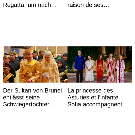
Regatta, um nach
raison de ses
Kolumbien zu reisen
agissements
inappropriés
Der Sultan von Brunei
La princesse des
entlässt seine
Asturies et l’infante
Schwiegertochter
Sofia accompagnent
wegen ihres
leurs parents et la reine
unangemessenen
Sofia à la récep ...
Verhaltens