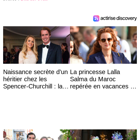
Naissance secrète d’un
La princesse Lalla
héritier chez les
Salma du Maroc
Spencer-Churchill : la
repérée en vacances à
marquise de Blandford
Capri avec les enfants
a accouché du ...
du roi Mohammed VI