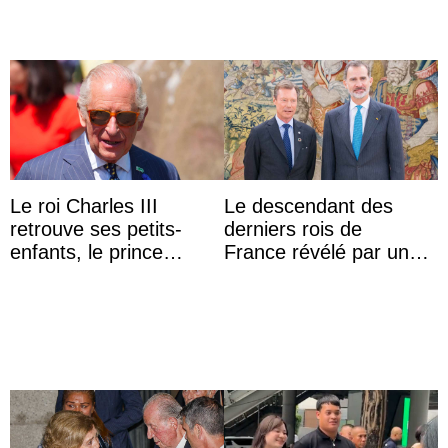
Le roi Charles III
Le descendant des
retrouve ses petits-
derniers rois de
enfants, le prince
France révélé par un
Archie et la princesse
test ADN : découverte
Lilibet, pour la première
d’une nouvelle branche
...
...