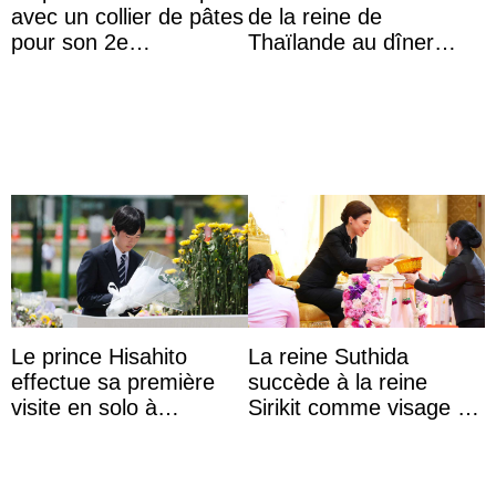
avec un collier de pâtes
de la reine de
pour son 2e
Thaïlande au dîner
anniversaire
d’État d’Emmanuel
Macron en l’h ...
Le prince Hisahito
La reine Suthida
effectue sa première
succède à la reine
visite en solo à
Sirikit comme visage de
Hiroshima
la Journée des femmes
thaïlandaises