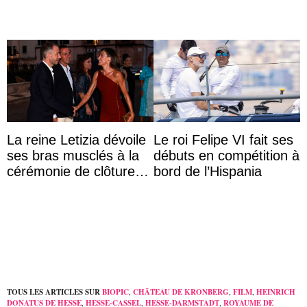
La reine Letizia dévoile
Le roi Felipe VI fait ses
ses bras musclés à la
débuts en compétition à
cérémonie de clôture
bord de l’Hispania
du festival du film de
Majorque
TOUS LES ARTICLES SUR
BIOPIC
,
CHÂTEAU DE KRONBERG
,
FILM
,
HEINRICH
DONATUS DE HESSE
,
HESSE-CASSEL
,
HESSE-DARMSTADT
,
ROYAUME DE