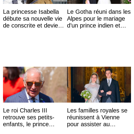
La princesse Isabella
Le Gotha réuni dans les
débute sa nouvelle vie
Alpes pour le mariage
de conscrite et devient
d’un prince indien et
la première princesse
d’une comtesse
danoise à accom ...
descendante ...
Le roi Charles III
Les familles royales se
retrouve ses petits-
réunissent à Vienne
enfants, le prince
pour assister au
Archie et la princesse
mariage de