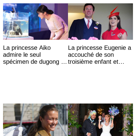
La princesse Aiko
La princesse Eugenie a
admire le seul
accouché de son
spécimen de dugong en
troisième enfant et
captivité au Japon à
partage une première
l’aquarium de Toba
photo