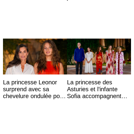
Sofia qui vit son
premier été sans ...
La princesse Leonor
La princesse des
surprend avec sa
Asturies et l’infante
chevelure ondulée pour
Sofia accompagnent
accompagner sa famille
leurs parents et la reine
à une réception à
Sofia à la récep ...
Majorque