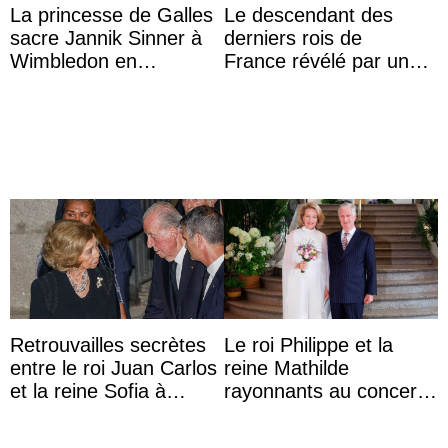
La princesse de Galles
Le descendant des
sacre Jannik Sinner à
derniers rois de
Wimbledon en
France révélé par un
présence de sa famille
test ADN : découverte
d’une nouvelle branche
...
Retrouvailles secrètes
Le roi Philippe et la
entre le roi Juan Carlos
reine Mathilde
et la reine Sofia à
rayonnants au concert
Majorque le temps d’un
de prélude de la fête
dîner ave ...
nationale avec la