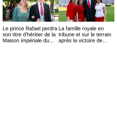
Le prince Rafael perdra
La famille royale en
son titre d’héritier de la
tribune et sur le terrain
Maison impériale du
après la victoire de
Brésil à son mariage
l’Espagne à la Coupe
du monde de ...
La princesse Delphine
La princesse Leonor et