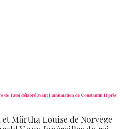
ière de Tatoï délabré avant l’inhumation de Constantin II près
 et Märtha Louise de Norvège
arald V aux funérailles du roi