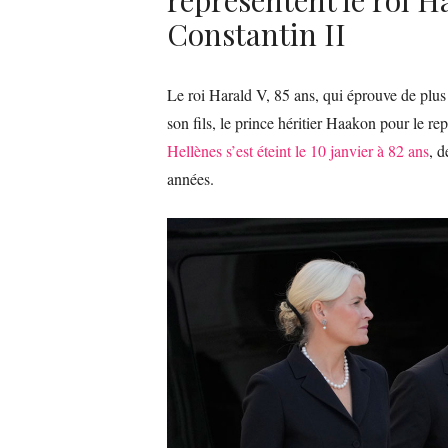
Constantin II
Le roi Harald V, 85 ans, qui éprouve de plus 
son fils, le prince héritier Haakon pour le re
Hellènes s’est éteint le 10 janvier à 82 ans
, d
années.