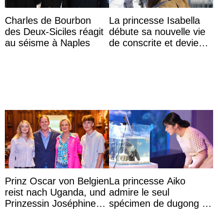
Charles de Bourbon
La princesse Isabella
des Deux-Siciles réagit
débute sa nouvelle vie
au séisme à Naples
de conscrite et devient
la première princesse
danoise à accom ...
Prinz Oscar von Belgien
La princesse Aiko
reist nach Uganda, und
admire le seul
Prinzessin Joséphine
spécimen de dugong en
möchte Anwältin
captivité au Japon à