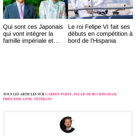
Qui sont ces Japonais
Le roi Felipe VI fait ses
qui vont intégrer la
débuts en compétition à
famille impériale et
bord de l’Hispania
l’ordre de succession
au trône ?
TOUS LES ARTICLES SUR
GARDEN PARTY
,
PALAIS DE BUCKINGHAM
,
PRINCESSE ANNE
,
VÉTÉRANS