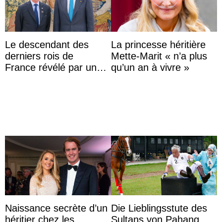
Le descendant des
La princesse héritière
derniers rois de
Mette-Marit « n’a plus
France révélé par un
qu’un an à vivre »
test ADN : découverte
d’une nouvelle branche
...
Naissance secrète d’un
Die Lieblingsstute des
héritier chez les
Sultans von Pahang