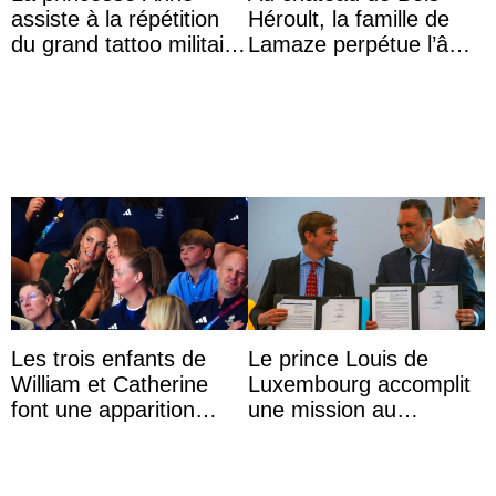
assiste à la répétition
Héroult, la famille de
du grand tattoo militaire
Lamaze perpétue l’âme
d’Édimbourg
d’une demeure
historique
Les trois enfants de
Le prince Louis de
William et Catherine
Luxembourg accomplit
font une apparition
une mission au
surprise aux
Mexique pour réduire
Commonwealth Games
les inégalités d’apprent
...