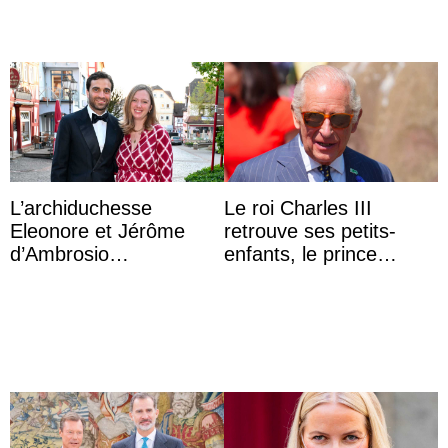
L’archiduchesse
Le roi Charles III
Eleonore et Jérôme
retrouve ses petits-
d’Ambrosio
enfants, le prince
agrandissent la famille
Archie et la princesse
impériale d’Autriche
Lilibet, pour la première
...