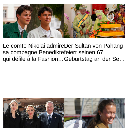
Le comte Nikolai admire
Der Sultan von Pahang
sa compagne Benedikte
feiert seinen 67.
qui défile à la Fashion
Geburtstag an der Seite
Week de Copenhague
von Königin Azizah, die
das Staatsdiadem trägt