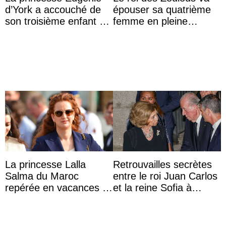
d’York a accouché de
épouser sa quatrième
son troisième enfant et
femme en pleine
partage une première
polémique conjugale
photo
La princesse Lalla
Retrouvailles secrètes
Salma du Maroc
entre le roi Juan Carlos
repérée en vacances à
et la reine Sofia à
Capri avec les enfants
Majorque le temps d’un
du roi Mohammed VI
dîner ave ...