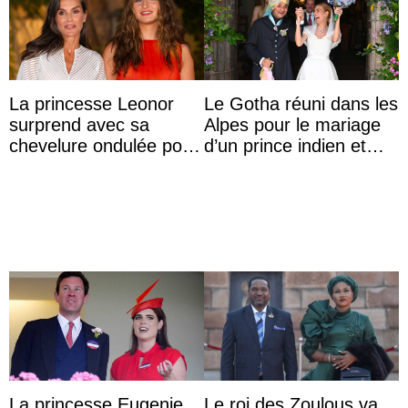
La princesse Leonor
Le Gotha réuni dans les
surprend avec sa
Alpes pour le mariage
chevelure ondulée pour
d’un prince indien et
accompagner sa famille
d’une comtesse
à une réception à
descendante ...
Majorque
La princesse Eugenie
Le roi des Zoulous va