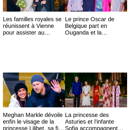
Les familles royales se
Le prince Oscar de
réunissent à Vienne
Belgique part en
pour assister au
Ouganda et la
mariage de
princesse Joséphine
l’archiduchesse Isabel
veut devenir avocate
Meghan Markle dévoile
La princesse des
enfin le visage de la
Asturies et l’infante
princesse Lilibet, sa fille
Sofia accompagnent