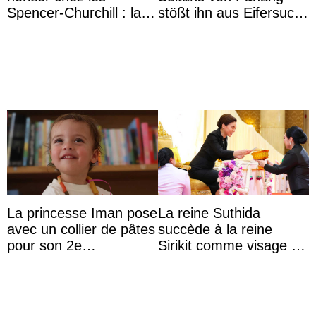
Spencer-Churchill : la
stößt ihn aus Eifersucht
marquise de Blandford
auf Königin Azizah
a accouché du ...
Aminah an
La princesse Iman pose
La reine Suthida
avec un collier de pâtes
succède à la reine
pour son 2e
Sirikit comme visage de
anniversaire
la Journée des femmes
thaïlandaises