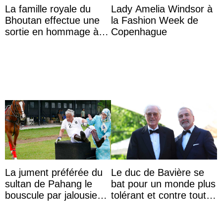
La famille royale du
Lady Amelia Windsor à
Bhoutan effectue une
la Fashion Week de
sortie en hommage à
Copenhague
l’héritage de l’ancien
Roi
La jument préférée du
Le duc de Bavière se
sultan de Pahang le
bat pour un monde plus
bouscule par jalousie
tolérant et contre toute
envers la reine Azizah
forme d’exclusion
Aminah