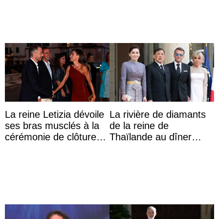
La reine Letizia dévoile
La rivière de diamants
ses bras musclés à la
de la reine de
cérémonie de clôture
Thaïlande au dîner
du festival du film de
d’État d’Emmanuel
Majorque
Macron en l’h ...