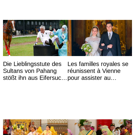
Die Lieblingsstute des
Les familles royales se
Sultans von Pahang
réunissent à Vienne
stößt ihn aus Eifersucht
pour assister au
auf Königin Azizah
mariage de
Aminah an
l’archiduchesse Isabel