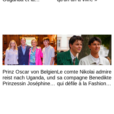
princesse Joséphine
veut devenir avocate
Prinz Oscar von Belgien
Le comte Nikolai admire
reist nach Uganda, und
sa compagne Benedikte
Prinzessin Joséphine
qui défile à la Fashion
möchte Anwältin
Week de Copenhague
werden