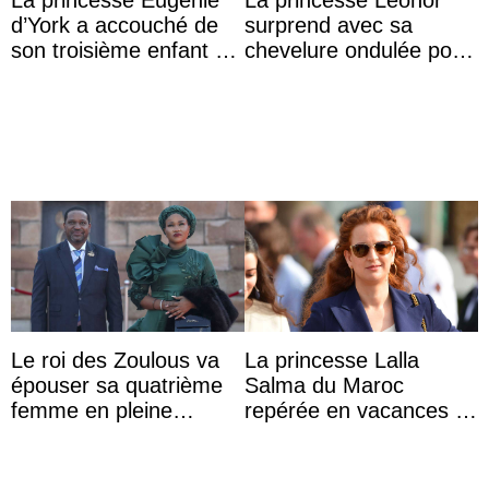
La princesse Eugenie
La princesse Leonor
d’York a accouché de
surprend avec sa
son troisième enfant et
chevelure ondulée pour
partage une première
accompagner sa famille
photo
à une réception à
Majorque
Le roi des Zoulous va
La princesse Lalla
épouser sa quatrième
Salma du Maroc
femme en pleine
repérée en vacances à
polémique conjugale
Capri avec les enfants
du roi Mohammed VI