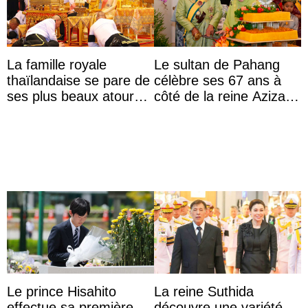
La famille royale
Le sultan de Pahang
thaïlandaise se pare de
célèbre ses 67 ans à
ses plus beaux atours
côté de la reine Azizah
pour célébrer les 74
qui porte le diadème
ans du roi Rama X
d’État
Le prince Hisahito
La reine Suthida
effectue sa première
découvre une variété