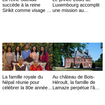
succède à la reine
Luxembourg accomplit
Sirikit comme visage de
une mission au
la Journée des femmes
Mexique pour réduire
thaïlandaises
les inégalités d’apprent
...
La famille royale du
Au château de Bois-
Népal réunie pour
Héroult, la famille de
célébrer la 80e année
Lamaze perpétue l’âme
du roi Gyanendra
d’une demeure
historique