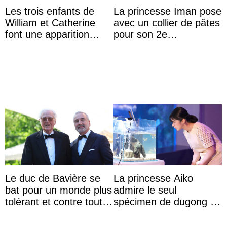
Les trois enfants de
La princesse Iman pose
William et Catherine
avec un collier de pâtes
font une apparition
pour son 2e
surprise aux
anniversaire
Commonwealth Games
Le duc de Bavière se
La princesse Aiko
bat pour un monde plus
admire le seul
tolérant et contre toute
spécimen de dugong en
forme d’exclusion
captivité au Japon à
l’aquarium de Toba