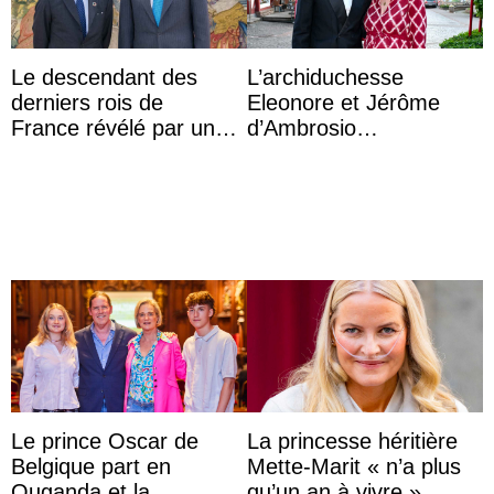
Le descendant des
L’archiduchesse
derniers rois de
Eleonore et Jérôme
France révélé par un
d’Ambrosio
test ADN : découverte
agrandissent la famille
d’une nouvelle branche
impériale d’Autriche
...
Le prince Oscar de
La princesse héritière
Belgique part en
Mette-Marit « n’a plus
Ouganda et la
qu’un an à vivre »