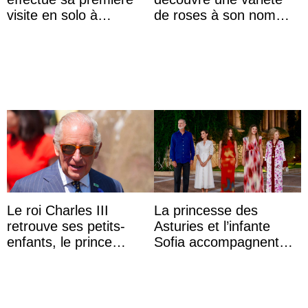
visite en solo à
de roses à son nom
Hiroshima
lors d’une sortie avec le
roi de Thaïlande
Le roi Charles III
La princesse des
retrouve ses petits-
Asturies et l’infante
enfants, le prince
Sofia accompagnent
Archie et la princesse
leurs parents et la reine
Lilibet, pour la première
Sofia à la récep ...
...