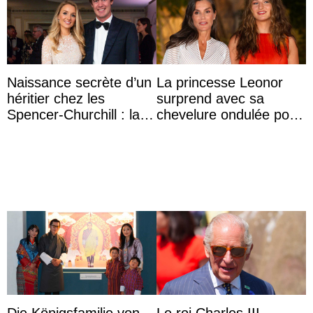
Naissance secrète d’un
La princesse Leonor
héritier chez les
surprend avec sa
Spencer-Churchill : la
chevelure ondulée pour
marquise de Blandford
accompagner sa famille
a accouché du ...
à une réception à
Majorque