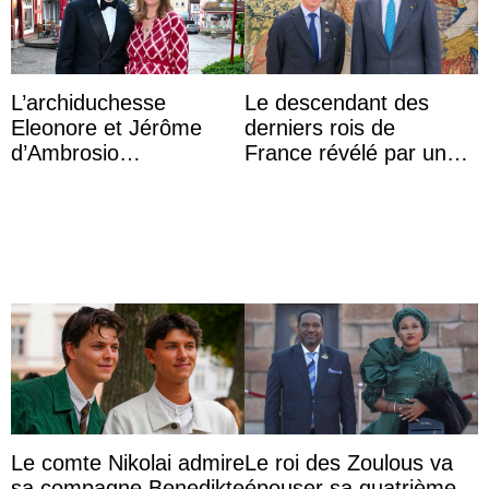
L’archiduchesse
Le descendant des
Eleonore et Jérôme
derniers rois de
d’Ambrosio
France révélé par un
agrandissent la famille
test ADN : découverte
impériale d’Autriche
d’une nouvelle branche
...
Le comte Nikolai admire
Le roi des Zoulous va
sa compagne Benedikte
épouser sa quatrième