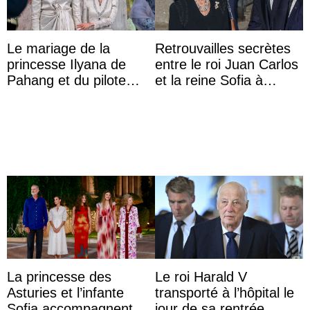
Le mariage de la
Retrouvailles secrètes
princesse Ilyana de
entre le roi Juan Carlos
Pahang et du pilote
et la reine Sofia à
britannique Chris
Majorque le temps d’un
Froggatt
dîner ave ...
La princesse des
Le roi Harald V
Asturies et l’infante
transporté à l’hôpital le
Sofia accompagnent
jour de sa rentrée