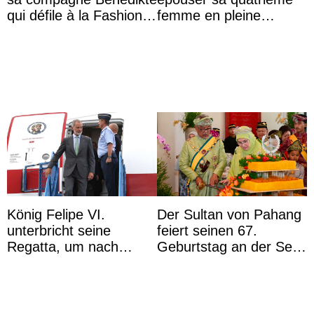
qui défile à la Fashion
femme en pleine
Week de Copenhague
polémique conjugale
König Felipe VI.
Der Sultan von Pahang
unterbricht seine
feiert seinen 67.
Regatta, um nach
Geburtstag an der Seite
Kolumbien zu reisen
von Königin Azizah, die
das Staatsdiadem trägt