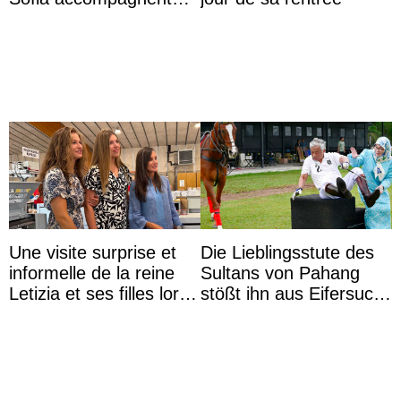
leurs parents et la reine
Sofia à la récep ...
Une visite surprise et
Die Lieblingsstute des
informelle de la reine
Sultans von Pahang
Letizia et ses filles lors
stößt ihn aus Eifersucht
de leurs vacances à
auf Königin Azizah
Majorque
Aminah an