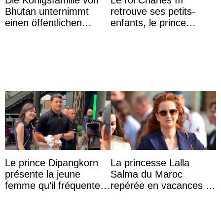
Die Königsfamilie von
Le roi Charles III
Bhutan unternimmt
retrouve ses petits-
einen öffentlichen
enfants, le prince
Auftritt zu Ehren des
Archie et la princesse
Vermächtnisses des
Lilibet, pour la première
ehemal ...
...
Le prince Dipangkorn
La princesse Lalla
présente la jeune
Salma du Maroc
femme qu’il fréquente à
repérée en vacances à
des passants médusés
Capri avec les enfants
dans la rue
du roi Mohammed VI