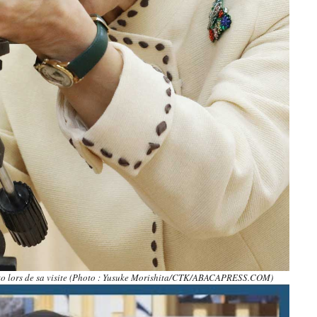
to lors de sa visite (Photo : Yusuke Morishita/CTK/ABACAPRESS.COM)