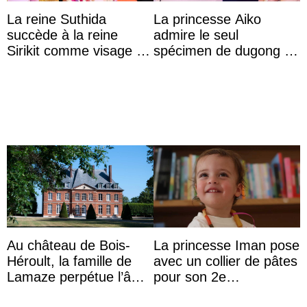
La reine Suthida
La princesse Aiko
succède à la reine
admire le seul
Sirikit comme visage de
spécimen de dugong en
la Journée des femmes
captivité au Japon à
thaïlandaises
l’aquarium de Toba
Au château de Bois-
La princesse Iman pose
Héroult, la famille de
avec un collier de pâtes
Lamaze perpétue l’âme
pour son 2e
d’une demeure
anniversaire