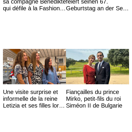
sa compagne Benedikte
feiert seinen 67.
qui défile à la Fashion
Geburtstag an der Seite
Week de Copenhague
von Königin Azizah, die
das Staatsdiadem trägt
Une visite surprise et
Fiançailles du prince
informelle de la reine
Mirko, petit-fils du roi
Letizia et ses filles lors
Siméon II de Bulgarie
de leurs vacances à
Majorque