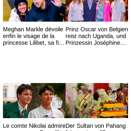
Meghan Markle dévoile
Prinz Oscar von Belgien
enfin le visage de la
reist nach Uganda, und
princesse Lilibet, sa fille
Prinzessin Joséphine
de 4 ans et demi
möchte Anwältin
werden
Le comte Nikolai admire
Der Sultan von Pahang