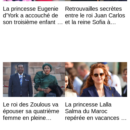
La princesse Eugenie
Retrouvailles secrètes
d’York a accouché de
entre le roi Juan Carlos
son troisième enfant et
et la reine Sofia à
partage une première
Majorque le temps d’un
photo
dîner ave ...
Le roi des Zoulous va
La princesse Lalla
épouser sa quatrième
Salma du Maroc
femme en pleine
repérée en vacances à
polémique conjugale
Capri avec les enfants