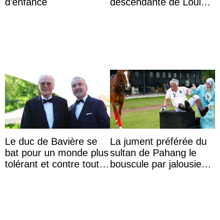
d’enfance
descendante de Louis
XV ?
Le duc de Bavière se
La jument préférée du
bat pour un monde plus
sultan de Pahang le
tolérant et contre toute
bouscule par jalousie
forme d’exclusion
envers la reine Azizah
Aminah