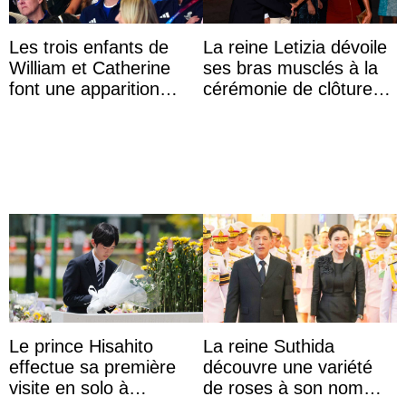
Les trois enfants de
La reine Letizia dévoile
William et Catherine
ses bras musclés à la
font une apparition
cérémonie de clôture
surprise aux
du festival du film de
Commonwealth Games
Majorque
Le prince Hisahito
La reine Suthida
effectue sa première
découvre une variété
visite en solo à
de roses à son nom