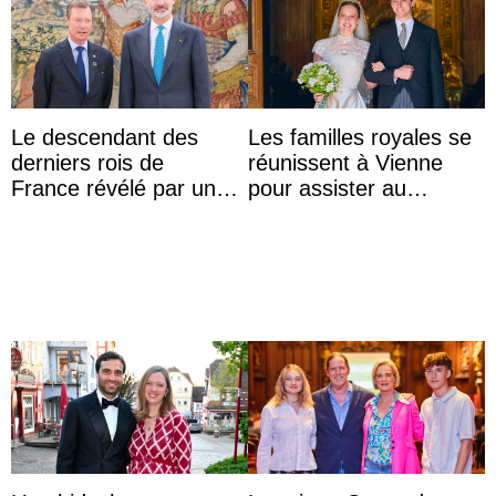
Le descendant des
Les familles royales se
derniers rois de
réunissent à Vienne
France révélé par un
pour assister au
test ADN : découverte
mariage de
d’une nouvelle branche
l’archiduchesse Isabel
...