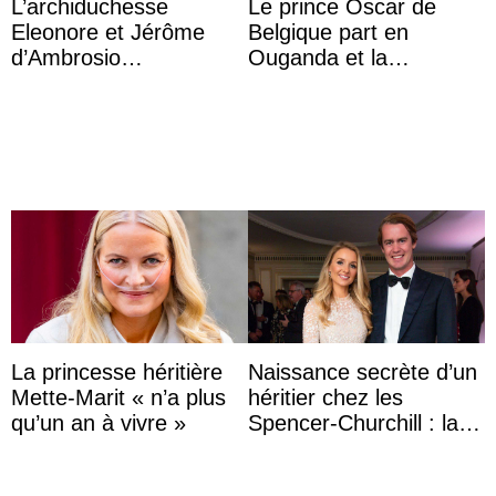
L’archiduchesse
Le prince Oscar de
Eleonore et Jérôme
Belgique part en
d’Ambrosio
Ouganda et la
agrandissent la famille
princesse Joséphine
impériale d’Autriche
veut devenir avocate
La princesse héritière
Naissance secrète d’un
Mette-Marit « n’a plus
héritier chez les
qu’un an à vivre »
Spencer-Churchill : la
marquise de Blandford
a accouché du ...