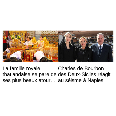
Hiroshima
lors d’une sortie avec le
roi de Thaïlande
La famille royale
Charles de Bourbon
thaïlandaise se pare de
des Deux-Siciles réagit
ses plus beaux atours
au séisme à Naples
pour célébrer les 74
ans du roi Rama X