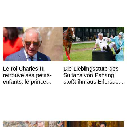
du roi Mohammed VI
Le roi Charles III
Die Lieblingsstute des
retrouve ses petits-
Sultans von Pahang
enfants, le prince
stößt ihn aus Eifersucht
Archie et la princesse
auf Königin Azizah
Lilibet, pour la première
Aminah an
...