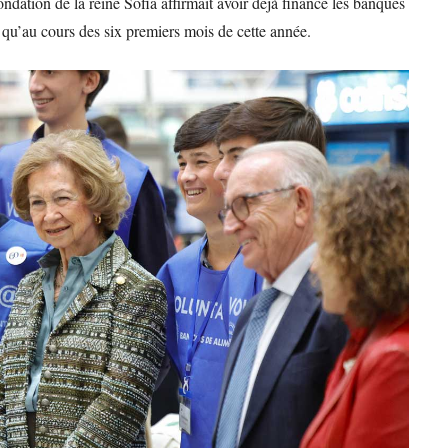
ndation de la reine Sofia affirmait avoir déjà financé les banques
 qu’au cours des six premiers mois de cette année.