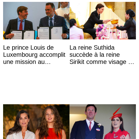
Le prince Louis de
La reine Suthida
Luxembourg accomplit
succède à la reine
une mission au
Sirikit comme visage de
Mexique pour réduire
la Journée des femmes
les inégalités d’apprent
thaïlandaises
...