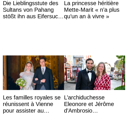
Die Lieblingsstute des
La princesse héritière
Sultans von Pahang
Mette-Marit « n’a plus
stößt ihn aus Eifersucht
qu’un an à vivre »
auf Königin Azizah
Aminah an
Les familles royales se
L’archiduchesse
réunissent à Vienne
Eleonore et Jérôme
pour assister au
d’Ambrosio
mariage de
agrandissent la famille
l’archiduchesse Isabel
impériale d’Autriche