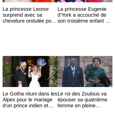
La princesse Leonor
La princesse Eugenie
surprend avec sa
d’York a accouché de
chevelure ondulée pour
son troisième enfant et
accompagner sa famille
partage une première
à une réception à
photo
Majorque
Le Gotha réuni dans les
Le roi des Zoulous va
Alpes pour le mariage
épouser sa quatrième
d’un prince indien et
femme en pleine
d’une comtesse
polémique conjugale