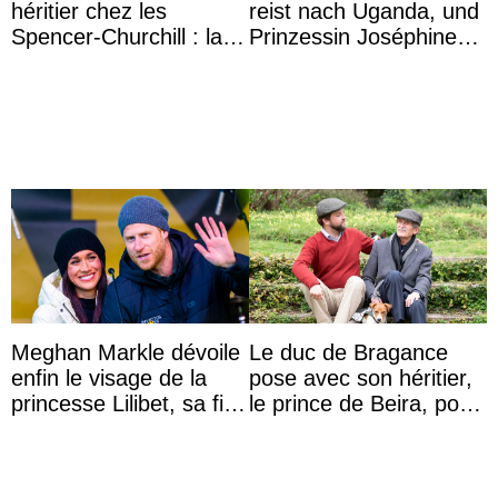
héritier chez les
reist nach Uganda, und
Spencer-Churchill : la
Prinzessin Joséphine
marquise de Blandford
möchte Anwältin
a accouché du ...
werden
Meghan Markle dévoile
Le duc de Bragance
enfin le visage de la
pose avec son héritier,
princesse Lilibet, sa fille
le prince de Beira, pour
de 4 ans et demi
ses 30 ans