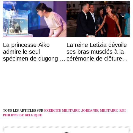
La princesse Aiko
La reine Letizia dévoile
admire le seul
ses bras musclés à la
spécimen de dugong en
cérémonie de clôture
captivité au Japon à
du festival du film de
l’aquarium de Toba
Majorque
TOUS LES ARTICLES SUR
EXERCICE MILITAIRE
,
JORDANIE
,
MILITAIRE
,
ROI
PHILIPPE DE BELGIQUE