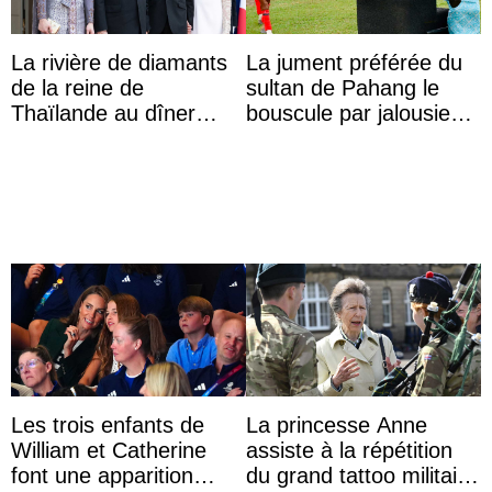
La rivière de diamants
La jument préférée du
de la reine de
sultan de Pahang le
Thaïlande au dîner
bouscule par jalousie
d’État d’Emmanuel
envers la reine Azizah
Macron en l’h ...
Aminah
Les trois enfants de
La princesse Anne
William et Catherine
assiste à la répétition
font une apparition
du grand tattoo militaire