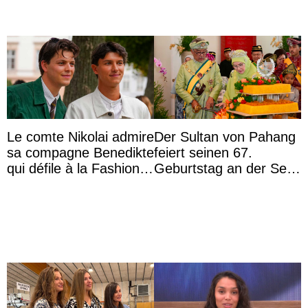
Le comte Nikolai admire
Der Sultan von Pahang
sa compagne Benedikte
feiert seinen 67.
qui défile à la Fashion
Geburtstag an der Seite
Week de Copenhague
von Königin Azizah, die
das Staatsdiadem trägt