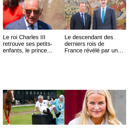
Le roi Charles III
Le descendant des
retrouve ses petits-
derniers rois de
enfants, le prince
France révélé par un
Archie et la princesse
test ADN : découverte
Lilibet, pour la première
d’une nouvelle branche
...
...