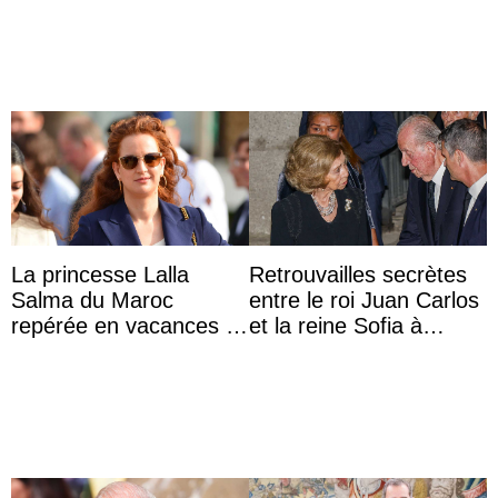
descendante ...
La princesse Lalla
Retrouvailles secrètes
Salma du Maroc
entre le roi Juan Carlos
repérée en vacances à
et la reine Sofia à
Capri avec les enfants
Majorque le temps d’un
du roi Mohammed VI
dîner ave ...